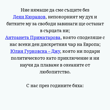
Ние нямаше да сме същите без
Деян Кюранов
, непокорният му дух и
битките му за свободи завинаги ще останат
в сърцата ни;
Антоанета Приматарова
, която споделяше с
нас всеки ден дискретния чар на Европа;
Юлия Гурковска – Джу
, която ни подари
политическото като приключение и ни
научи да плаваме в океаните от
любопитство.
С нас през годините бяха: