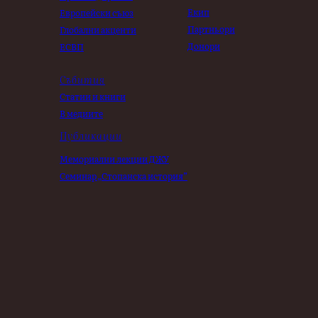
Екип
Европейски съюз
Партньори
Глобални акценти
Донори
ЕСВП
Събития
Статии и книги
В медиите
Публикации
Мемориални лекции ДЖУ
Семинар „Стопанска история”