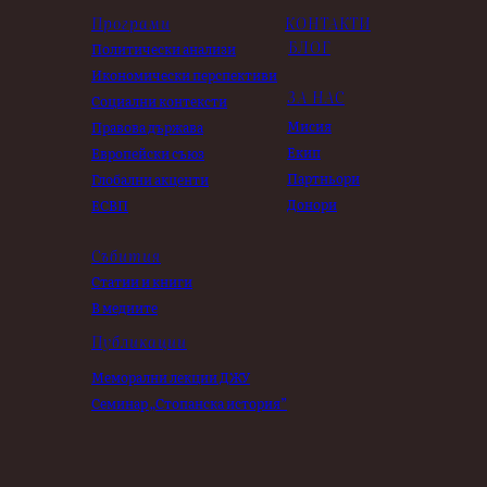
Програми
КОНТАКТИ
БЛОГ
Политически анализи
Икономически перспективи
ЗА НАС
Социални контексти
Мисия
Правова държава
Екип
Европейски съюз
Партньори
Глобални акценти
Донори
ЕСВП
Събития
Статии и книги
В медиите
Публикации
Меморални лекции ДЖУ
Семинар „Стопанска история”