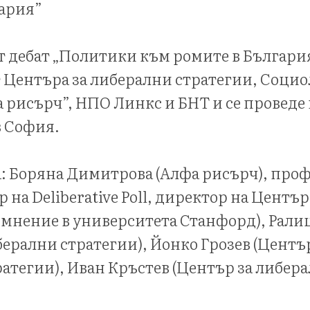
гария”
 дебат „Политики към ромите в България
 Центъра за либерални стратегии, Соци
 рисърч”, НПО Линкс и БНТ и се проведе н
в София.
а: Боряна Димитрова (Алфа рисърч), про
на Deliberative Poll, директор на Център
мнение в университета Станфорд), Рали
берални стратегии), Йонко Грозев (Център
атегии), Иван Кръстев (Център за либер