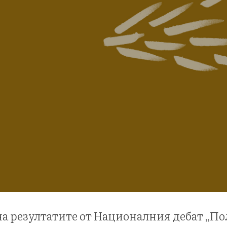
а резултатите от Националния дебат „П