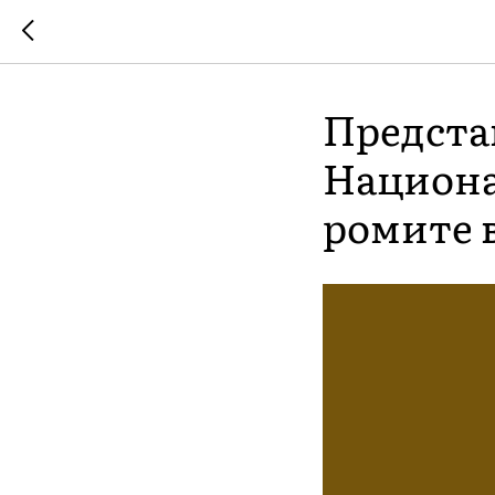
Предста
Национа
ромите 