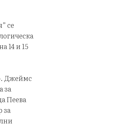
” се
ологическа
а 14 и 15
ф. Джеймс
а за
ца Пеева
 за
ални