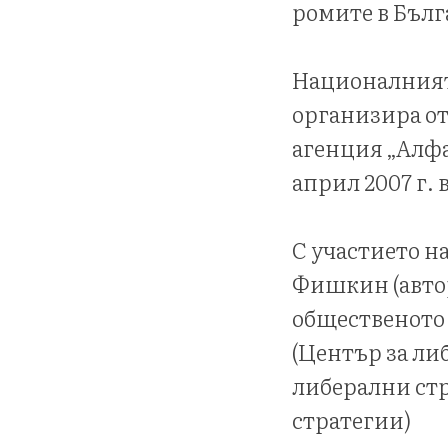
ромите в Бъл
Националният
организира от
агенция „Алфа
април 2007 г. 
С участието н
Фишкин (автор 
общественото 
(Център за ли
либерални стр
стратегии)