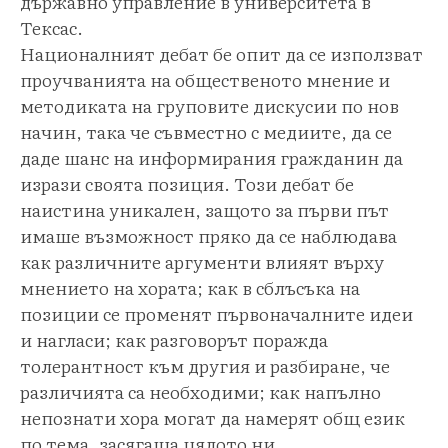
държавно управление в университета в
Тексас.
Националният дебат бе опит да се използват
проучванията на общественото мнение и
методиката на груповите дискусии по нов
начин, така че съвместно с медиите, да се
даде шанс на информирания гражданин да
изрази своята позиция. Този дебат бе
наистина уникален, защото за първи път
имаше възможност пряко да се наблюдава
как различните аргументи влияят върху
мнението на хората; как в сблъсъка на
позиции се променят първоначалните идеи
и нагласи; как разговорът поражда
толерантност към другия и разбиране, че
различията са необходими; как напълно
непознати хора могат да намерят общ език
по тема, засягаща цялото ни