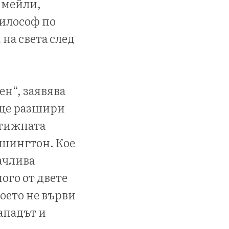
 мейли,
философ по
 на света след
ен“, заявява
я ще разшири
стижната
ашингтон. Кое
ачлива
ного от двете
което не върви
ападът и