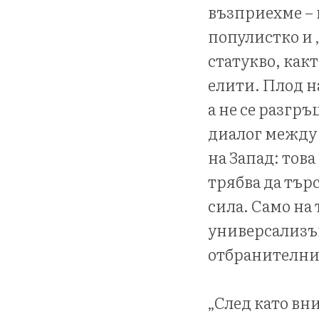
възприехме – 
популистко и
статукво, как
елити. Плод н
а не се разгр
диалог между 
на Запад: тов
трябва да тър
сила. Само на
универсализъм
отбранителни
„След като вн