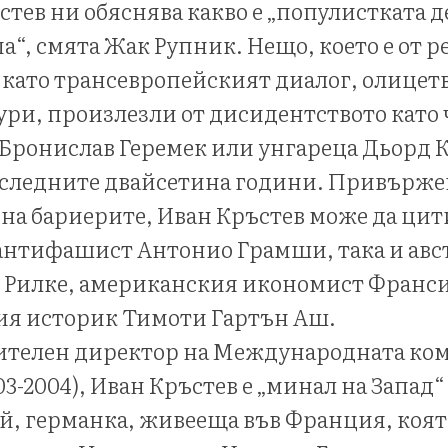
стев ни обяснява какво е „популистката 
а“, смята Жак Рупник. Нещо, което е от 
 като трансевропейският диалог, олицет
ури, произлезли от дисидентството като 
 Бронислав Геремек или унгареца Дьорд К
оследните двайсетина години. Привърже
на бариерите, Иван Кръстев може да цит
антифашист Антонио Грамши, така и авс
 Рилке, американския икономист Франс
ия историк Тимоти Гартън Аш.
телен директор на Международната ком
3-2004), Иван Кръстев е „минал на Запад“
ей, германка, живееща във Франция, коят