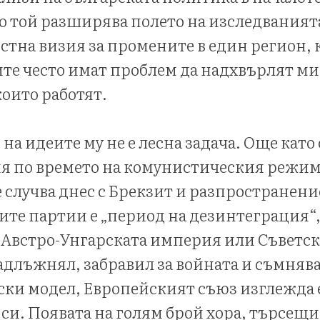
о той разширява полето на изследванията
стна визия за промените в един регион, 
те често имат проблем да надхвърлят м
които работят.
на идеите му не е лесна задача. Още като
 по времето на комунистическия режим.
е случва днес с Брекзит и разпространени
те партии е „период на дезинтеграция“,
с Австро-Унгарската империя или Съветс
адлъжнял, забравил за войната и съмнява
ски модел, Европейският съюз изглежда 
е си. Появата на голям брой хора, търсещ