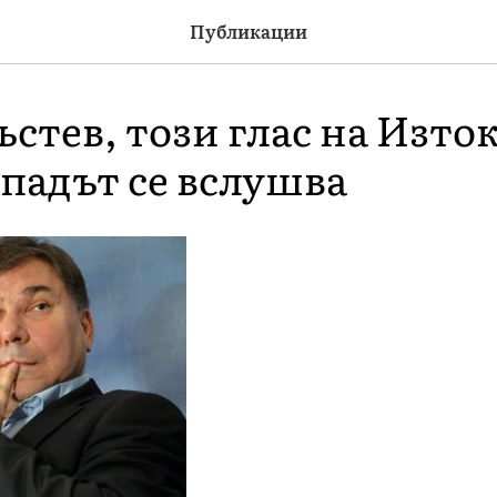
Публикации
стев, този глас на Изток
ападът се вслушва