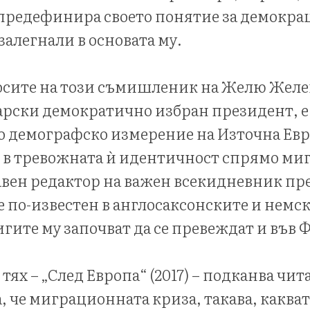
предефинира своето понятие за демокра
алегнали в основата му.
сите на този съмишленик на Желю Желев 
рски демократично избран президент, е,
 демографско измерение на Източна Евр
 в тревожната ѝ идентичност спрямо ми
авен редактор на важен всекидневник пред
е по-известен в англосаксонските и нем
игите му започват да се превеждат и във
тях – „След Европа“ (2017) – подканва чит
, че миграционната криза, такава, какват