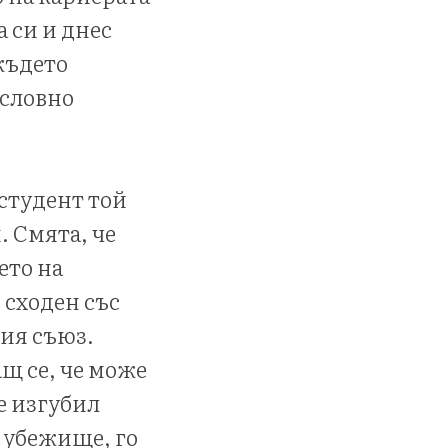
 си и днес
където
исловно
 студент той
 Смята, че
ето на
 сходен със
кия съюз.
щ се, че може
е изгубил
и убежище, го