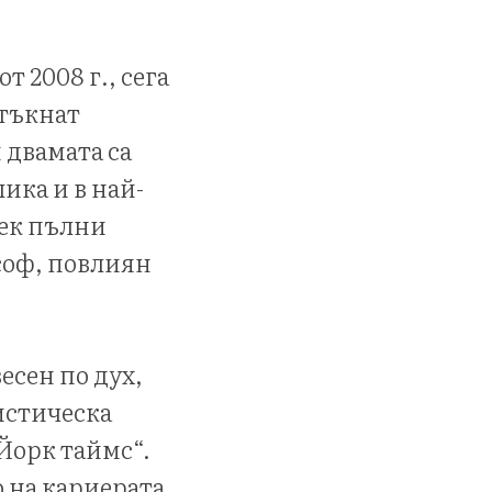
 2008 г., сега
зтъкнат
 двамата са
ика и в най-
жек пълни
соф, повлиян
есен по дух,
истическа
Йорк таймс“.
о на кариерата