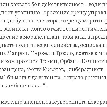
или каквато бе в действителност – води д
 „пост-утопично“ брожение срещу управ
то и до бунт на електората срещу мерито
а размисъл, който отчита социологическ
ъща само в морален план, тази книга предл
двете политически семейства, оспорващи
а на Макрон, Меркел и Трюдо, което е в мн
си компромис с Тръмп, Орбан и Качинск
 тази цена, смята Кръстев, „либералният
“ би могъл да устои на „острата реакция
я камбанен звън“.
имателно анализира „суверенната декора