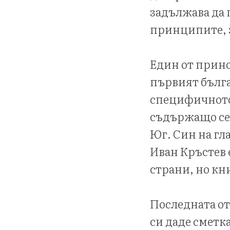
задължава да 
принципите, з
Един от прино
първият бълга
специфичното
съдържащо се
Юг. Син на гл
Иван Кръстев 
страни, но кн
Последната от 
си даде сметка