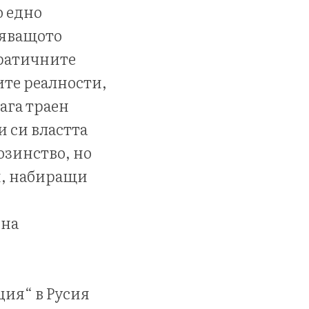
о едно
ляващото
кратичните
ите реалности,
ага траен
 си властта
озинство, но
и, набиращи
 на
ция“ в Русия