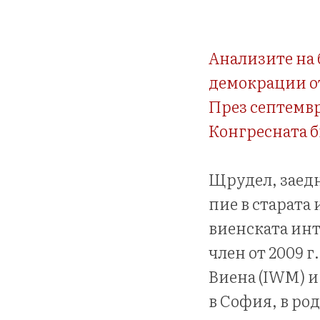
Анализите на
демокрации от
През септемвр
Конгресната 
Щрудел, заедн
пие в старата
виенската инт
член от 2009 
Виена (IWM) и
в София, в род