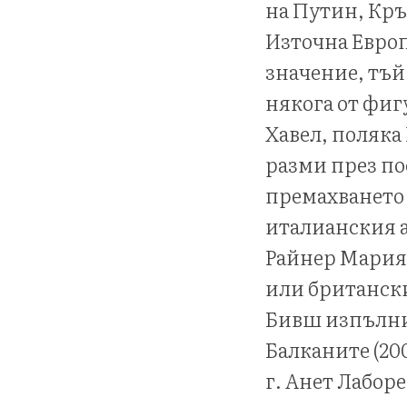
на Путин, Кръ
Източна Европ
значение, тъй
някога от фиг
Хавел, поляка
разми през п
премахването 
италианския 
Райнер Мария
или британск
Бивш изпълни
Балканите (200
г. Анет Лабор