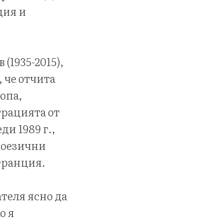
ция и
(1935-2015),
 че отчита
опа,
грацията от
и 1989 г.,
скоезични
 Франция.
ателя ясно да
о я