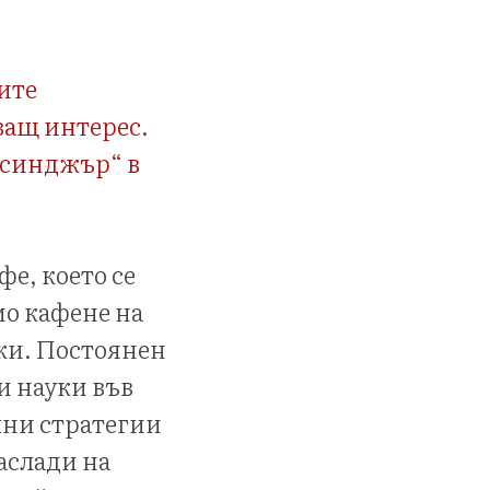
ите
ващ интерес.
исинджър“ в
е, което се
мо кафене на
ки. Постоянен
и науки във
лни стратегии
наслади на