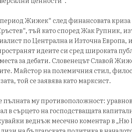
версални ценности“.
период Жижек“ след финансовата криза от
ръстев“, тъй като според Жак Рупник, и
алист по Централна и Източна Европа, и
пространят идеите си сред широката публ
места за дебати. Словенецът Славой Жи
ите. Майстор на полемичния стил, фило
ата, той се заявява като марксист.
е пълната му противоположност: уравнов
ал в сърцето на господстващата капитал
увайки веднъж месечно коментар в „Ню 
ализи на българската политика в началот