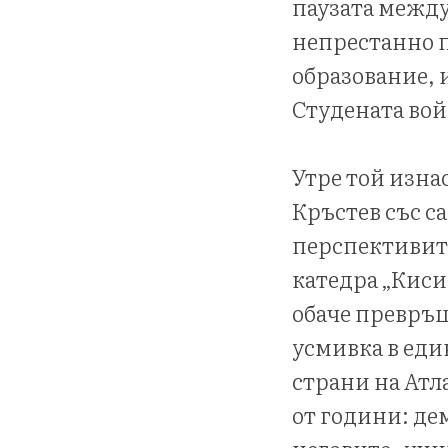
паузата между
непрестанно п
образование, 
Студената вой
Утре той изнас
Кръстев със с
перспективите
катедра „Киси
обаче превръщ
усмивка в един
страни на Атл
от години: де