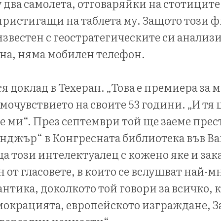
 два самолета, отговаряйки на стотиците
ристигащи на таблета му. Защото този 
известен с геостратегическите си анализи
на, няма мобилен телефон.
я доклад в Техеран. „Това е премиера за м
амочувствието на своите 53 години. „И т
 ми“. През септември той ще заеме пре
нджър“ в Конгресната библиотека във В
а този интелектуалец с кожено яке и зак
 от гласовете, в които се вслушват най-м
антика, доколкото той говори за всичко, 
мокрацията, европейското изграждане, З