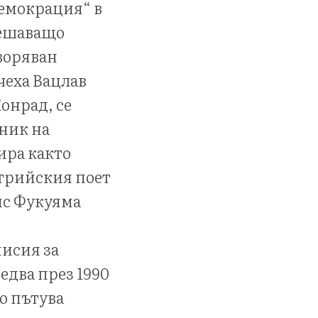
демокрация“ в
решаващо
воряван
чеха Вацлав
онрад, се
ник на
ира както
трийския поет
ис Фукуяма
исия за
 едва през 1990
о пътува