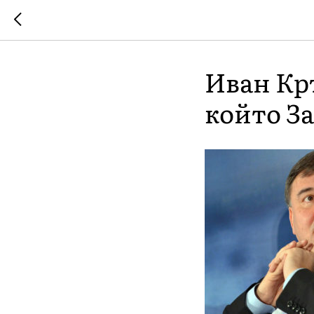
Иван Кръ
който З