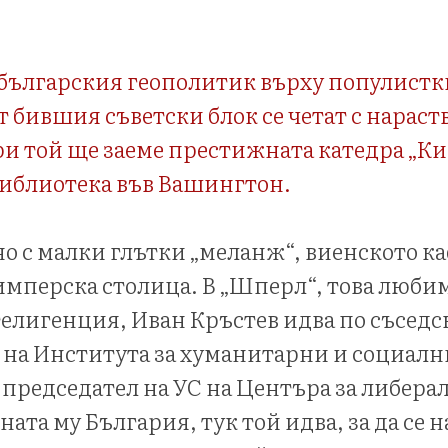
 българския геополитик върху популистк
 бившия съветски блок се четат с нараст
и той ще заеме престижната катедра „К
библиотека във Вашингтон.
о с малки глътки „меланж“, виенското каф
 имперска столица. В „Шперл“, това люби
елигенция, Иван Кръстев идва по съседс
г. на Института за хуманитарни и социалн
 председател на УС на Центъра за либера
ната му България, тук той идва, за да се 