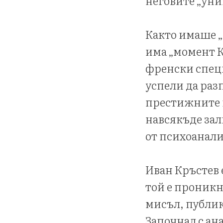
неговите „уни
Както имаше „
има „момент К
френски специ
успели да раз
престижните 
навсякъде зал
от психоанализ
Иван Кръстев 
той е проникн
мисъл, публик
Започнал с ан