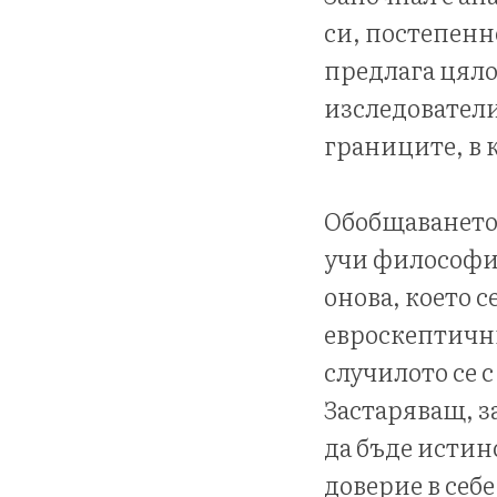
си, постепенн
предлага цяло
изследователи
границите, в 
Обобщаването 
учи философия
онова, което с
евроскептични
случилото се 
Застаряващ, з
да бъде истин
доверие в себ