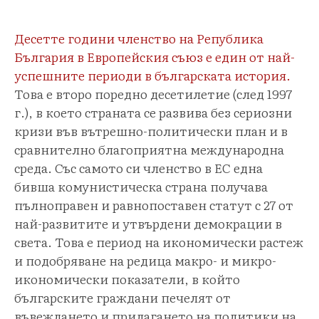
Десетте години членство на Република
България в Европейския съюз е един от най-
успешните периоди в българската история.
Това е второ поредно десетилетие (след 1997
г.), в което страната се развива без сериозни
кризи във вътрешно-политически план и в
сравнително благоприятна международна
среда. Със самото си членство в ЕС една
бивша комунистическа страна получава
пълноправен и равнопоставен статут с 27 от
най-развитите и утвърдени демокрации в
света. Това е период на икономически растеж
и подобряване на редица макро- и микро-
икономически показатели, в който
българските граждани печелят от
въвеждането и прилагането на политики на