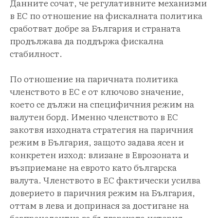
Данните сочат, че регулативните механизми
в ЕС по отношение на фискалната политика
сработват добре за България и страната
продължава да поддържа фискална
стабилност.
По отношение на паричната политика
членството в ЕС е от ключово значение,
което се дължи на специфичния режим на
валутен борд. Именно членството в ЕС
закотвя изходната стратегия на паричния
режим в България, защото задава ясен и
конкретен изход: влизане в Еврозоната и
възприемане на еврото като българска
валута. Членството в ЕС фактически усилва
доверието в паричния режим на България,
оттам в лева и допринася за достигане на
безпрецедентна за българската история