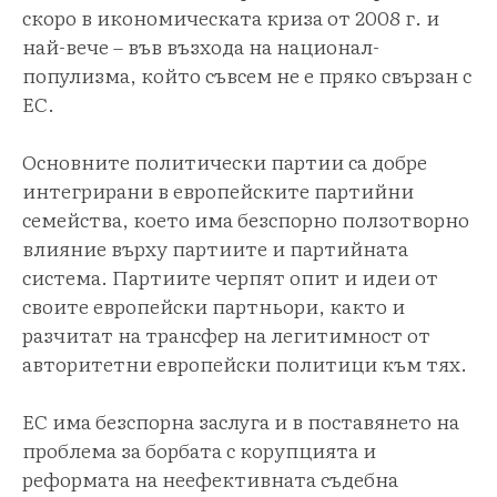
скоро в икономическата криза от 2008 г. и
най-вече – във възхода на национал-
популизма, който съвсем не е пряко свързан с
ЕС.
Основните политически партии са добре
интегрирани в европейските партийни
семейства, което има безспорно ползотворно
влияние върху партиите и партийната
система. Партиите черпят опит и идеи от
своите европейски партньори, както и
разчитат на трансфер на легитимност от
авторитетни европейски политици към тях.
ЕС има безспорна заслуга и в поставянето на
проблема за борбата с корупцията и
реформата на неефективната съдебна