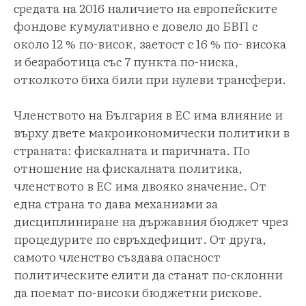
средата на 2016 наличието на европейските
фондове кумулативно е довело до БВП с
около 12 % по-висок, заетост с 16 % по- висока
и безработица със 7 пункта по-ниска,
отколкото биха били при нулеви трансфери.
Членството на България в ЕС има влияние и
върху двете макроикономически политики в
страната: фискалната и паричната. По
отношение на фискалната политика,
членството в ЕС има двояко значение. От
една страна то дава механизми за
дисциплиниране на държавния бюджет чрез
процедурите по свръхдефицит. От друга,
самото членство създава опасност
политическите елити да станат по-склонни
да поемат по-високи бюджетни рискове.