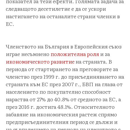
показател за тези ефекти. Голямата задача за
следващото десетилетие е да се ускори
настигането на останалите страни членки в
ЕС.
Членството на България в Европейския съюз
играе несъмнено
положителна роля
и за
икономическото развитие
на страната. В
периода от стартирането на преговорите за
членство през 1999 г. до присъединяването на
страната към ЕС през 2007 г., БВП на глава от
населението по покупателно способност
нараства от 27% до 40.8% от средното за ЕС, а
през 2016 г. достига 48.1%. Относителното
забавяне на икономическия растеж спрямо
предприсъединителния период се дължи и
на съвпадението на периода на членството с