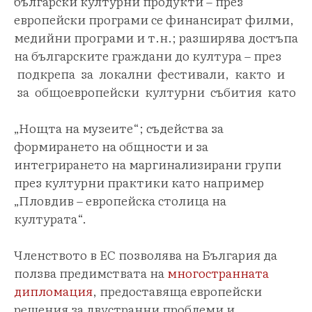
български културни продукти – през
европейски програми се финансират филми,
медийни програми и т.н.; разширява достъпа
на българските граждани до култура – през
подкрепа за локални фестивали, както и
за общоевропейски културни събития като
„Нощта на музеите“; съдейства за
формирането на общности и за
интегрирането на маргинализирани групи
през културни практики като например
„Пловдив – европейска столица на
културата“.
Членството в ЕС позволява на България да
ползва предимствата на
многостранната
дипломация
, предоставяща европейски
решения за двустранни проблеми и