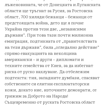
лъженовината, че от Донецката и Луганската
области ще тръгнат за Русия, за Ростовска
област, 700 хиляди бежанци – бежанци от
предстоящата война, дето ще я почне
Украйна против тези две, „независими
държави“. При това тази почти милионна
емиграция, подтикната от „правителствата
на тези държави“, била „огледално действие“
спрямо евакуацията на неколцина
американски – и други – дипломати и
техните семейства от Киев, за да избегнат
риска от руско нахлуване. Да отбележим
подтекста: тия, западните думбази, спасяват
собствените си елитни експлоататорски
кожи, докато ние, източните демократи, се
грижим за Доброто на Народа!
Същевременно от руската Ростовска област