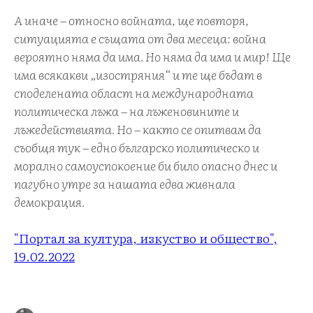
А иначе – относно войната, ще повторя,
ситуацията е същата от два месеца: война
вероятно няма да има. Но няма да има и мир! Ще
има всякакви „изостряния“ и те ще бъдат в
споделената област на международната
политическа лъжа – на лъженовините и
лъжедействията. Но – както се опитвам да
съобщя тук – едно българско политическо и
морално самоуспокоение би било опасно днес и
пагубно утре за нашата едва живнала
демокрация.
"Портал за култура, изкуство и общество",
19.02.2022