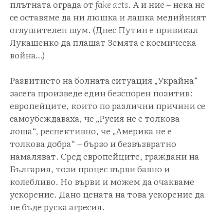
плътната ограда от
fake acts
. А и ние – нека не
се оставяме да ни люшка и лашка медийният
оглушителен шум. (Днес Путин е привикал
Лукашенко да плашат Земята с космическа
война…)
Развитието на болната ситуация „Украйна“
засега произведе един безспорен позитив:
европейците, които по различни причини се
самоубеждаваха, че „Русия не е толкова
лоша“, респективно, че „Америка не е
толкова добра“ – бързо и безвъзвратно
намаляват. Сред европейците, граждани на
България, този процес върви бавно и
колебливо. Но върви и можем да очакваме
ускорение. Дано цената на това ускорение да
не бъде руска агресия.