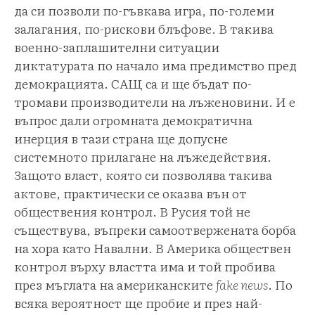
да си позволи по-гъвкава игра, по-големи
залагания, по-рискови блъфове. В такива
военно-заплашителни ситуации
диктатурата по начало има предимство пред
демокрацията. САЩ са и ще бъдат по-
тромави производители на лъженовини. И е
въпрос дали огромната демократична
инерция в тази страна ще допусне
системното прилагане на лъжедействия.
Защото власт, която си позволява такива
актове, практически се оказва вън от
обществения контрол. В Русия той не
съществува, въпреки самоотвержената борба
на хора като Навални. В Америка обществен
контрол върху властта има и той пробива
през мъглата на американските
fake news
. По
всяка вероятност ще пробие и през най-