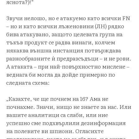
яснота?)!“
Звучи нелошо, но е атакуемо като всички FN
– но и като всички лъженовини (ЛН) рядко
бива атакувано, защото целевата група на
тъкъв продукт се радва винаги, колчем
някаква външна инстанция потвърждава
разнообразните ѝ предразсъдъци – и не рови.
А атаката – при най-повърхностно мислене –
веднага би могла да дойде примерно по
следната схема:
„Казахте, че ще почнем на 16? Ама не
почнахме. Значи, нищо не знаете за нас. Или
вашите аналитици са слаби, или ние
успешно сме подхвърлили дезинформация
на полевите ви шпиони. Огласихте
предвиждане, което не се сбъдна, и в очите