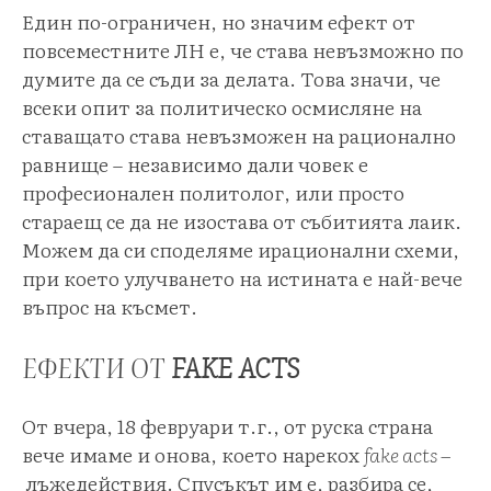
Един по-ограничен, но значим ефект от
повсеместните ЛН е, че става невъзможно по
думите да се съди за делата. Това значи, че
всеки опит за политическо осмисляне на
ставащато става невъзможен на рационално
равнище – независимо дали човек е
професионален политолог, или просто
стараещ се да не изостава от събитията лаик.
Можем да си споделяме ирационални схеми,
при което улучването на истината е най-вече
въпрос на късмет.
ЕФЕКТИ ОТ
FAKE ACTS
От вчера, 18 февруари т.г., от руска страна
вече имаме и онова, което нарекох
fake acts –
лъжедействия. Спусъкът им е, разбира се,