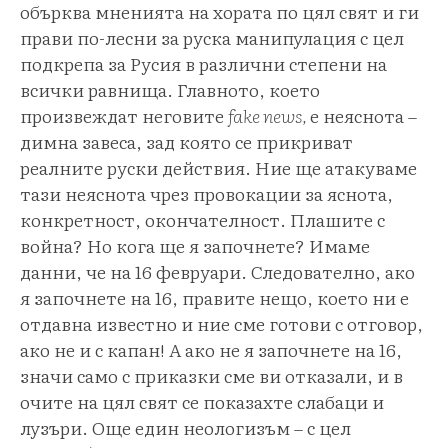
обърква мненията на хората по цял свят и ги
прави по-лесни за руска манипулация с цел
подкрепа за Русия в различни степени на
всички равнища. Главното, което
произвеждат неговите
fake news,
е неяснота –
димна завеса, зад която се прикриват
реалните руски действия. Ние ще атакуваме
тази неяснота чрез провокации за яснота,
конкретност, окончателност. Плашите с
война? Но кога ще я започнете? Имаме
данни, че на 16 февруари. Следователно, ако
я започнете на 16, правите нещо, което ни е
отдавна известно и ние сме готови с отговор,
ако не и с капан! А ако не я започнете на 16,
значи само с приказки сме ви отказали, и в
очите на цял свят се показахте слабаци и
лузъри. Още един неологизъм – с цел