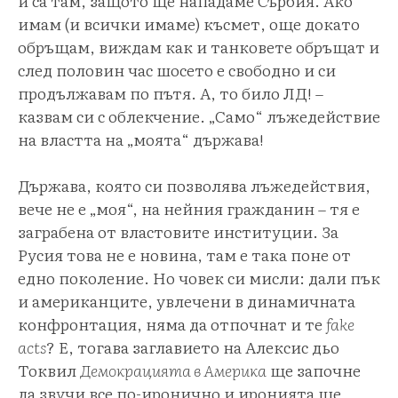
и са там, защото ще нападаме Сърбия. Ако
имам (и всички имаме) късмет, още докато
обръщам, виждам как и танковете обръщат и
след половин час шосето е свободно и си
продължавам по пътя. А, то било ЛД! –
казвам си с облекчение. „Само“ лъжедействие
на властта на „моята“ държава!
Държава, която си позволява лъжедействия,
вече не е „моя“, на нейния гражданин – тя е
заграбена от властовите институции. За
Русия това не е новина, там е така поне от
едно поколение. Но човек си мисли: дали пък
и американците, увлечени в динамичната
конфронтация, няма да отпочнат и те
fake
acts
? Е, тогава заглавието на Алексис дьо
Токвил
Демокрацията в Америка
ще започне
да звучи все по-иронично и иронията ще