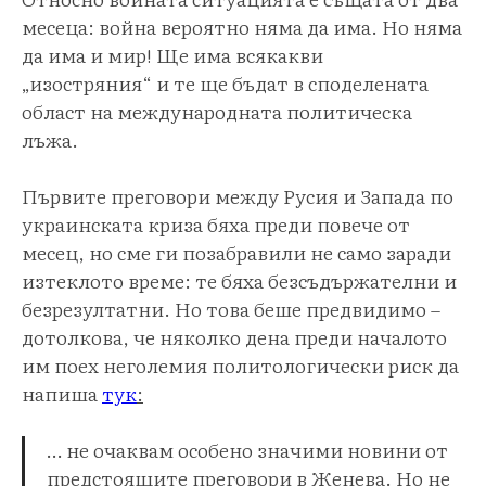
месеца: война вероятно няма да има. Но няма
да има и мир! Ще има всякакви
„изостряния“ и те ще бъдат в споделената
област на международната политическа
лъжа.
Първите преговори между Русия и Запада по
украинската криза бяха преди повече от
месец, но сме ги позабравили не само заради
изтеклото време: те бяха безсъдържателни и
безрезултатни. Но това беше предвидимо –
дотолкова, че няколко дена преди началото
им поех неголемия политологически риск да
напиша
тук
:
… не очаквам особено значими новини от
предстоящите преговори в Женева. Но не