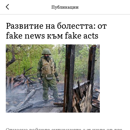
Публикации
Развитие на болестта: от
fake news към fake acts
Относно войната ситуацията е същата от два