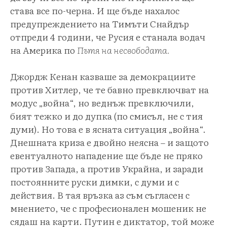
става все по-черна. И ще бъде нахалос
предупреждението на Тимъти Снайдър
отпреди 4 години, че Русия е станала водач
на Америка по
Пътя на несвободата.
Джордж Кенан казваше за демокрациите
против Хитлер, че те бавно превключват на
модус „война“, но веднъж превключили,
бият тежко и до дупка (по смисъл, не с тия
думи). Но това е в ясната ситуация „война“.
Днешната криза е двойно неясна – и защото
евентуалното нападение ще бъде не пряко
против Запада, а против Украйна, и заради
постоянните руски димки, с думи и с
действия. В тая връзка аз съм съгласен с
мнението, че с професионален мошеник не
сядаш на карти. Путин е диктатор, той може