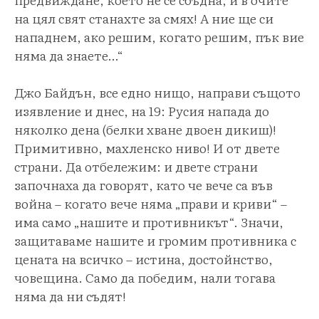
на цял свят станахте за смях! А ние ще си
нападнем, ако решим, когато решим, пък вие
няма да знаете…“
Джо Байдън, все едно нищо, направи същото
изявление и днес, на 19: Русия напада до
няколко дена (белки хване двоен дикиш)!
Примитивно, махленско ниво! И от двете
страни. Да отбележим: и двете страни
започнаха да говорят, като че вече са във
война – когато вече няма „прави и криви“ –
има само „нашите и противникът“. Значи,
защитаваме нашите и громим противника с
цената на всичко – истина, достойнство,
човещина. Само да победим, нали тогава
няма да ни съдят!