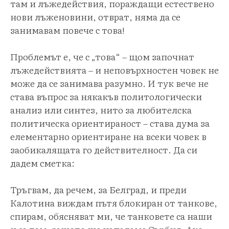
там и лъжедействия, пораждащи естествено
нови лъженовини, отврат, няма да се
занимавам повече с това!
Проблемът е, че с „това“ – щом започнат
лъжедействията – и неповърхностен човек не
може да се занимава разумно. И тук вече не
става въпрос за някакъв политологически
анализ или синтез, нито за любителска
политическа ориентираност – става дума за
елементарно ориентиране на всеки човек в
заобикалящата го действителност. Да си
дадем сметка:
Тръгвам, да речем, за Белград, и преди
Калотина виждам пътя блокиран от танкове,
спирам, обясняват ми, че танковете са наши