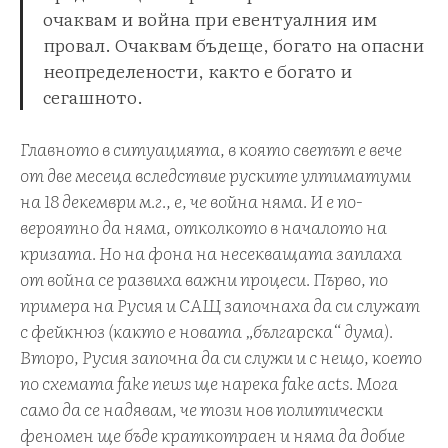
очаквам и война при евентуалния им
провал. Очаквам бъдеще, богато на опасни
неопределености, както е богато и
сегашното.
Главното в ситуацията, в която светът е вече
от две месеца вследствие руските ултиматуми
на 18 декември м.г., е, че война няма. И е по-
вероятно да няма, отколкото в началото на
кризата. Но на фона на несекващата заплаха
от война се развиха важни процеси. Първо, по
примера на Русия и САЩ започнаха да си служат
с фейкнюз (както е новата „българска“ дума).
Второ, Русия започна да си служи и с нещо, което
по схемата fake news ще нарека fake acts. Мога
само да се надявам, че този нов политически
феномен ще бъде краткотраен и няма да добие