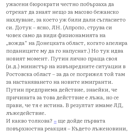
ужасени бюрократи честно побързаха да
отрекат да знаят нещо за масово бежанско
нахлуване, за което уж били дали съгласието
си. Дотук – ясно, ЛН. (Aпропо, струва си
човек само да види физионамията на
„вожда“ на Донецката област, когато апелира
поданиците му да го напуснат.) Но тук идва
новият момент. Путин лично праща своя
(и.д.) министър на извънредните ситуации в
Ростовска област – за да се погрижел той там
за настаняването на новите имигранти.
Путин предприема действие, знаейки, че
причината за това дейсттвие е лъжа, но се
прави, че тя е истина. В резултат имаме ЛД,
лъжедействие.
И какво толкова?
–
ще дойде първата
повърхностна реакция – Където лъженовини,