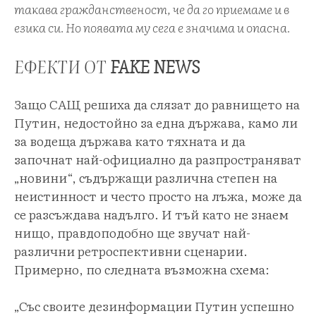
такава гражданственост, че да го приемаме и в
езика си. Но появата му сега е значима и опасна.
ЕФЕКТИ ОТ
FAKE NEWS
Защо САЩ решиха да слязат до равнището на
Путин, недостойно за една държава, камо ли
за водеща държава като тяхната и да
започнат най-официално да разпространяват
„новини“, съдържащи различна степен на
неистинност и често просто на лъжа, може да
се разсъждава надълго. И тъй като не знаем
нищо, правдоподобно ще звучат най-
различни ретроспективни сценарии.
Примерно, по следната възможна схема:
„Със своите дезинформации Путин успешно