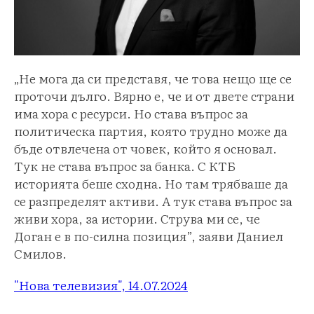
„Не мога да си представя, че това нещо ще се
проточи дълго. Вярно е, че и от двете страни
има хора с ресурси. Но става въпрос за
политическа партия, която трудно може да
бъде отвлечена от човек, който я основал.
Тук не става въпрос за банка. С КТБ
историята беше сходна. Но там трябваше да
се разпределят активи. А тук става въпрос за
живи хора, за истории. Струва ми се, че
Доган е в по-силна позиция”, заяви Даниел
Смилов.
"Нова телевизия", 14.07.2024