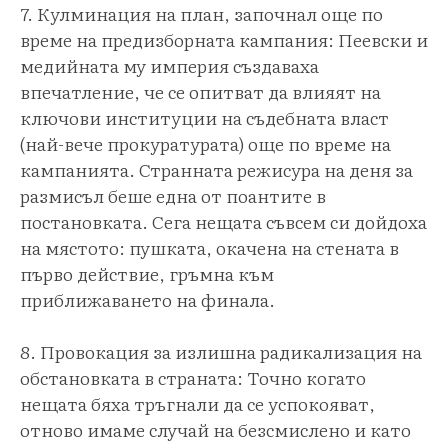
7. Кулминация на план, започнал още по
време на предизборната кампания: Пеевски и
медийната му империя създаваха
впечатление, че се опитват да влияят на
ключови институции на съдебната власт
(най-вече прокуратурата) още по време на
кампанията. Странната режисура на деня за
размисъл беше една от поантите в
постановката. Сега нещата съвсем си дойдоха
на мястото: пушката, окачена на стената в
първо действие, гръмна към
приближаването на финала.
8. Провокация за излишна радикализация на
обстановката в страната: Точно когато
нещата бяха тръгнали да се успокояват,
отново имаме случай на безсмислено и като