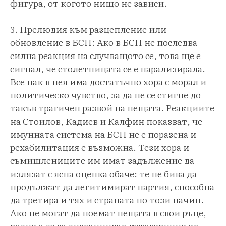
фигура, от когото нищо не зависи.
3. Прелюдия към разцепление или
обновление в БСП: Ако в БСП не последва
силна реакция на случващото се, това ще е
сигнал, че столетницата се е парализирала.
Все пак в нея има достатъчно хора с морал и
политическо чувство, за да не се стигне до
такъв трагичен развой на нещата. Реакциите
на Стоилов, Кадиев и Калфин показват, че
имунната система на БСП не е поразена и
рехабилитация е възможна. Тези хора и
съмишлениците им имат задължение да
излязат с ясна оценка обаче: те не бива да
продължат да легитимират партия, способна
да третира и тях и страната по този начин.
Ако не могат да поемат нещата в свои ръце,
редно е да се дистанцират категорично от