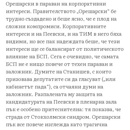
Орешарски в параван на корпоративни
интереси. Правителството „Орешарски“ бе
трудно създадено и беше ясно, че е плод на
сложни компромиси. Корпоративните
интереси и на Пеевски, и на ТИМ в него бяха
видими, но все пак надеждата беше, че тези
интереси ще се балансират от политическото
влияние на БСП. Сега е очевидно, че самата
БСП не е нищо повече от техен параван и
заложник. Думите на Станишев, с които
призовава депутатите си да гласуват („или
кабинетът пада“), са отчаяни думи на
заложник. Разпалената му защита на
кандидатурата на Пеевски в пленарна зала
пък е особено притеснителна: тя показва, че
страда от Стокхолмски синдром. Орешарски
пък все повече изглежда като трагична