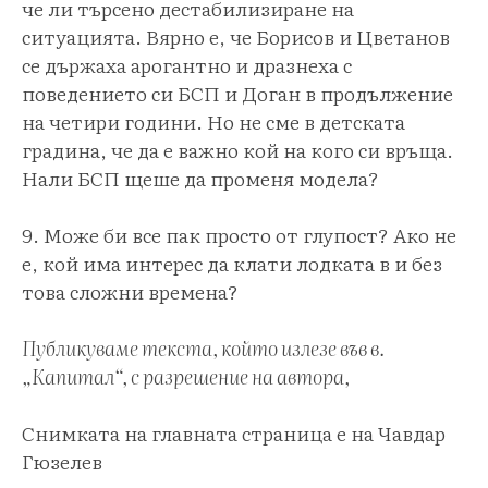
че ли търсено дестабилизиране на
ситуацията. Вярно е, че Борисов и Цветанов
се държаха арогантно и дразнеха с
поведението си БСП и Доган в продължение
на четири години. Но не сме в детската
градина, че да е важно кой на кого си връща.
Нали БСП щеше да променя модела?
9. Може би все пак просто от глупост? Ако не
е, кой има интерес да клати лодката в и без
това сложни времена?
Публикуваме текста, който излезе във в.
„Капитал“, с разрешение на автора,
Снимката на главната страница е на Чавдар
Гюзелев