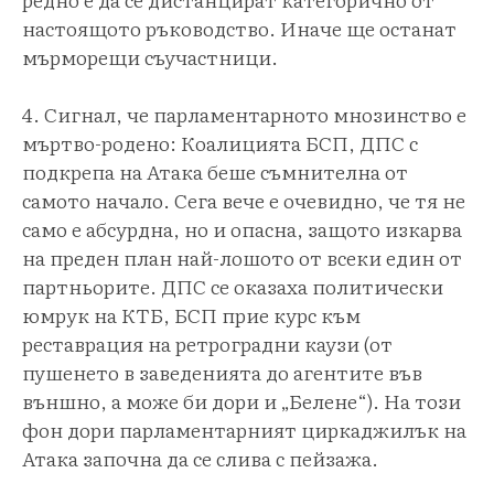
настоящото ръководство. Иначе ще останат
мърморещи съучастници.
4. Сигнал, че парламентарното мнозинство е
мъртво-родено: Коалицията БСП, ДПС с
подкрепа на Атака беше съмнителна от
самото начало. Сега вече е очевидно, че тя не
само е абсурдна, но и опасна, защото изкарва
на преден план най-лошото от всеки един от
партньорите. ДПС се оказаха политически
юмрук на КТБ, БСП прие курс към
реставрация на ретроградни каузи (от
пушенето в заведенията до агентите във
външно, а може би дори и „Белене“). На този
фон дори парламентарният циркаджилък на
Атака започна да се слива с пейзажа.