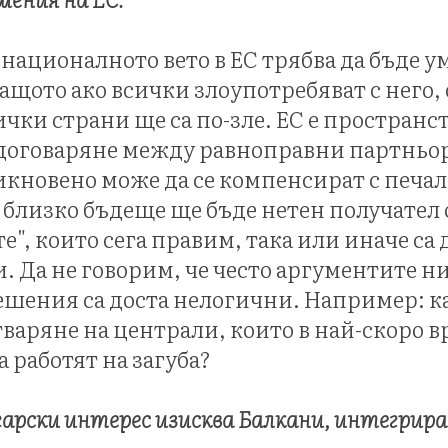
 националното вето в ЕС трябва да бъде у
ащото ако всички злоупотребяват с него,
ички страни ще са по-зле. ЕС е пространс
договаряне между равноправни партньори
икновено може да се компенсират с печал
 близко бъдеще ще бъде нетен получател о
", които сега правим, така или иначе са
 Да не говорим, че често аргументите н
ешения са доста нелогични. Например: к
тваряне на централи, които в най-скоро 
 работят на загуба?
гарски интерес изисква Балкани, интегриран