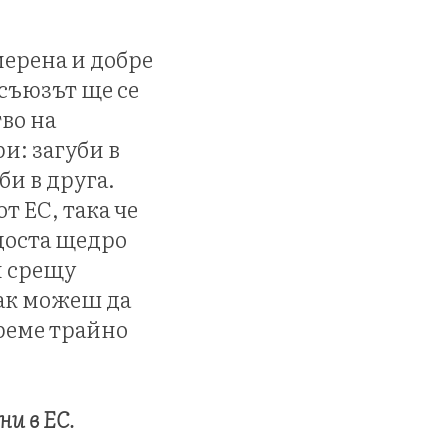
мерена и добре
 съюзът ще се
тво на
: загуби в
би в друга.
т ЕС, така че
 доста щедро
и срещу
ак можеш да
време трайно
и в ЕС.