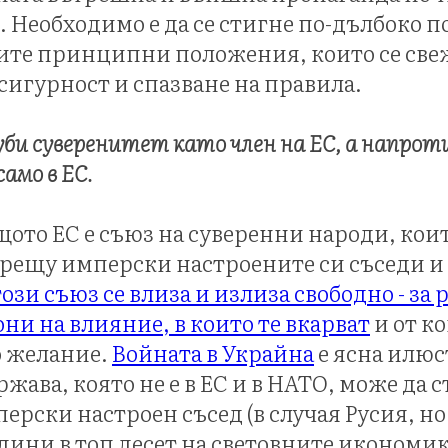
 Необходимо е да се стигне по-дълбоко 
ите принципни положения, които се свеж
 сигурност и спазване на правила.
 губи суверенитет като член на ЕС, а напроти
само в ЕС.
ащото ЕС е съюз на суверенни народи, кои
срещу имперски настроените си съседи и
този съюз се влиза и излиза свободно - за 
ни на влияние, в които те вкарват
и от к
по желание.
Войната в Украйна
е ясна илюс
ржава, която не е в ЕС и в НАТО, може да 
ерски настроен съсед (в случая Русия, но 
одини в топ десет на световните икономи