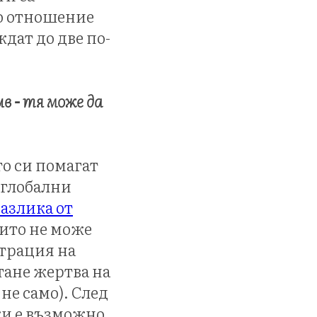
по отношение
дат до две по-
в - тя може да
то си помагат
 глобални
разлика от
оито не може
трация на
стане жертва на
не само). След
ки е възможно