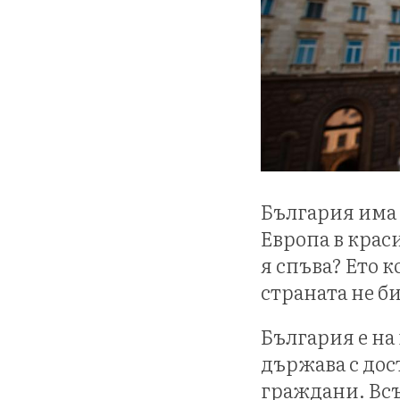
България има 
Европа в крас
я спъва? Ето 
страната не б
България е на 
държава с дос
граждани. В