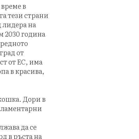
 време в
га тези страни
 лидера на
м 2030 година
средното
град от
ст от ЕС, има
па в красива,
кошка. Дори в
арламентарни
лжава да се
д в ръста на