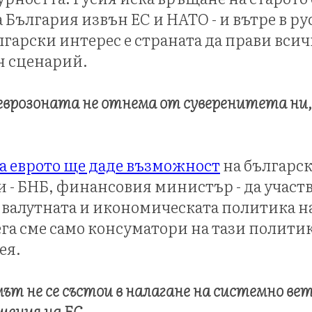
 България извън ЕС и НАТО - и вътре в ру
лгарски интерес е страната да прави вси
н сценарий.
 еврозоната не отнема от суверенитета ни,
а еврото ще даде възможност
на българс
 - БНБ, финансовия министър - да участв
валутната и икономическата политика н
ега сме само консуматори на тази политика
ея.
т не се състои в налагане на системно вет
шения на ЕС.