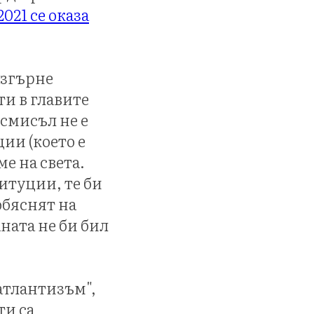
2021 се оказа
азгърне
и в главите
 смисъл не е
ии (което е
е на света.
итуции, те би
обяснят на
ната не би бил
атлантизъм",
ти са