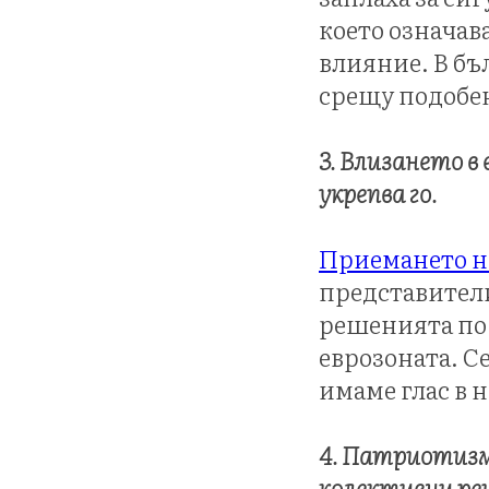
което означава
влияние. В бъ
срещу подобе
3. Влизането в
укрепва го.
Приемането н
представители
решенията по 
еврозоната. С
имаме глас в н
4. Патриотизмъ
колективни ре