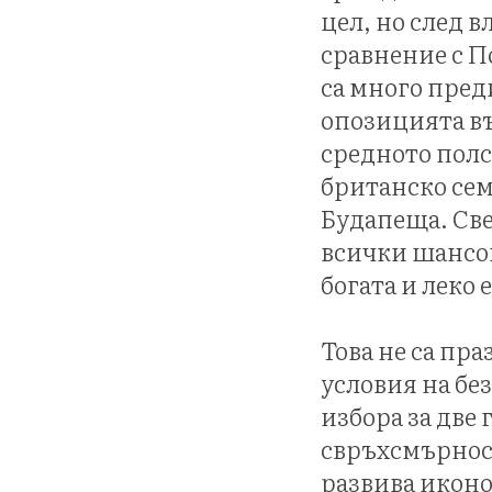
цел, но след в
сравнение с П
са много пред
опозицията в
средното полс
британско сем
Будапеща. Све
всички шансов
богата и леко
Това не са пр
условия на бе
избора за две
свръхсмърност
развива иконо