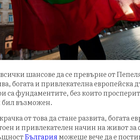
всички шансове да се превърне от Пепел
ива, богата и привлекателна европейска 
кои са фундаментите, без които просперит
и бил възможен.
крачка от това да стане развита, богата е
тоен и привлекателен начин на живот за 
същност
България
можеше вече да е пости