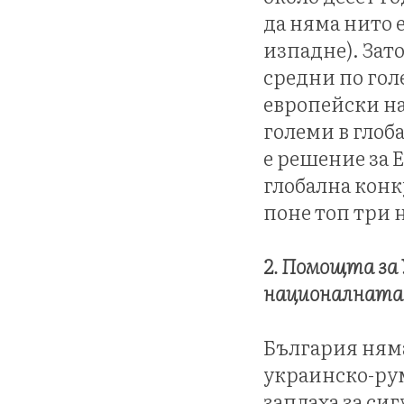
да няма нито 
изпадне). Зато
средни по гол
европейски нар
големи в глоб
е решение за Е
глобална конк
поне топ три 
2. Помощта за
националната н
България няма
украинско-рум
заплаха за си