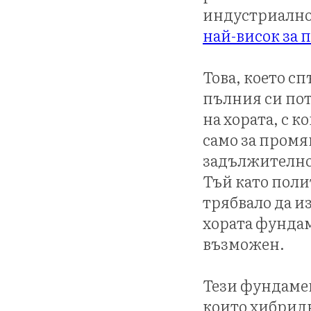
индустриално
най-висок за 
Това, което с
пълния си пот
на хората, с к
само за промя
задължително)
Тъй като поли
трябвало да и
хората фундам
възможен.
Тези фундамен
които хибрид