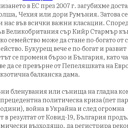
лизането в ЕС през 2007 г. загубихме доста
олша, Чехия или дори Румъния. Затова се
и нас във всички важни класации. Според
ъв Великобритания сър Кийр Стармър къ
ко семейство може да стане по-богато от 
ейство. Букурещ вече е по-богат и развит 
тът се променя бързо и България, като ча
е да се превърне от Пепеляшката на Евро
 екзотична балканска дама.
азни бленувания или сънища на гладна ко
зпрецедентна политическа криза (пет п
 години), война в Украйна и след огромна
 в резултат от Ковид-19, България продъ
мически възходящо, да регистрира рекор