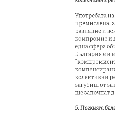
Употребата на
премислена, з
разпадне и вс
компромис и 
една сфера об
България е и в
"компромисите
компенсирани.
колективни р
загубиш от за
ще започнат да
5. Прекият бъл