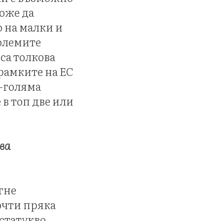
оже да
о на малки и
големите
 са толкова
 рамките на ЕС
о-голяма
 в топ две или
ва
гне
очти пряка
статукво,