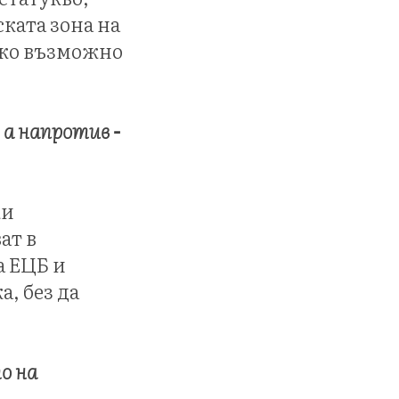
ската зона на
чко възможно
 а напротив -
ки
ат в
а ЕЦБ и
, без да
о на