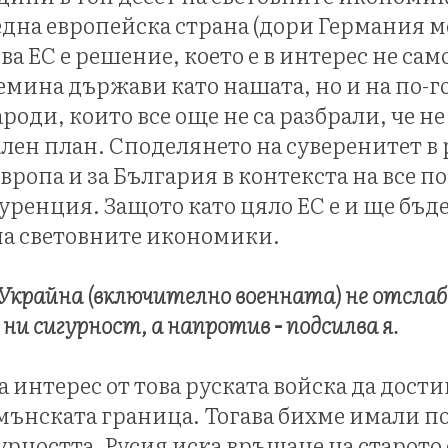
една европейска страна (дори Германия м
ва ЕС е решение, което е в интерес не сам
емина държави като нашата, но и на по-
оди, които все още не са разбрали, че не
ален план. Споделянето на суверенитет в
вропа и за България в контекста на все п
уренция. Защото като цяло ЕС е и ще бъде
на световните икономики.
 Украйна (включително военната) не отслаб
и сигурност, а напротив - подсилва я.
 интерес от това руската войска да дости
ънската граница. Тогава бихме имали п
гурността. Русия иска връщане на старото 