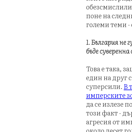
обезсмислили.
поне на следн
големи теми -
1. България не
бъде суверенна 
Това е така, з
един на друг 
суперсили.
В 
имперските зо
да се излезе 
този факт - дъ
агресия от имп
около десет г