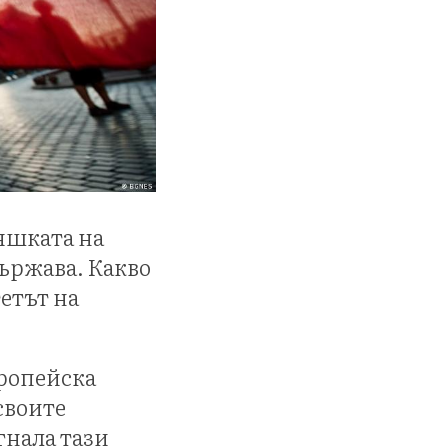
яшката на
държава. Какво
етът на
вропейска
своите
гнала тази