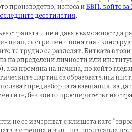
то производство, износа и
БВП, който за 
последните десетилетия
.
пъва страната и не ѝ дава възможност да р
енциал, са сгрешени понятия - конструкт
оито те трудно се разделят. Битката в този
на на определени личности или институц
, а за промяна на начина, по който гледам
тическите партии са образователни инст
зползват предизборната кампания, за да 
ентите, без които просперитетът на стра
ти не се изчерпват с клишета като "евро
ната вътрешна и външна пропаганда поч