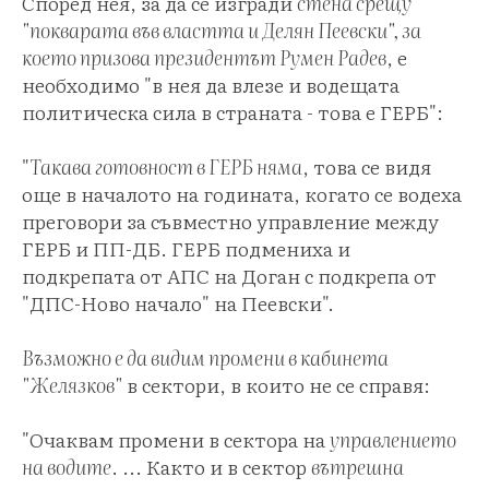
Според нея, за да се изгради
стена срещу
"покварата във властта и Делян Пеевски", за
което призова президентът Румен Радев
, е
необходимо "в нея да влезе и водещата
политическа сила в страната - това е ГЕРБ":
"
Такава готовност в ГЕРБ няма
, това се видя
още в началото на годината, когато се водеха
преговори за съвместно управление между
ГЕРБ и ПП-ДБ. ГЕРБ подмениха и
подкрепата от АПС на Доган с подкрепа от
"ДПС-Ново начало" на Пеевски".
Възможно е да видим промени в кабинета
"Желязков"
в сектори, в които не се справя:
"Очаквам промени в сектора на
управлението
на водите
. ... Както и в сектор
вътрешна