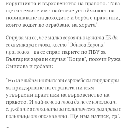
корупцията и върховенство на правото. Това
ще са темите им - най-вече устойчивост на
повишаване на доходите и борба с практики,
които водят до ограбване на хората".
Струва ми се, че е малко вероятно цялата ЕК да
се ангажира с това, което "Обнови Европа"
призовава
- да се спрат парите по ПВУ за
България заради случая "Коцев", посочи Ружа
Смилова и добави:
"Но
ще видим натиск от европейски структури
за придържане на страната ни към
утвърдени практики на върховенство на
правото. И
най-вече за това да не се използват
службите в страната за политическа разправа с
политици от опозицията
. Ще има натиск, да".