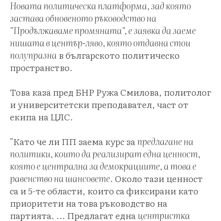
Новата политическа платформа, зад която
застава обновеното ръководство на
"Продължаваме промяната", е заявка да заеме
нишата в център-ляво, която отдавна стои
полупразна
в българското политическо
пространство.
Това каза пред БНР Ружа Смилова, политолог
и университетски преподавател, част от
екипа на ЦЛС.
"Като че ли ПП заема курс за
предлагане на
политики, които да реализират една ценност,
която е централна за демокрациите, а това е
равенство на шансовете
. Около тази ценност
са и 5-те области, които са фиксирани като
приоритети на това ръководство на
партията. ... Предлагат една
центристка