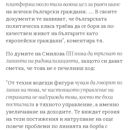
платформа около тази важна цел за равен шанс
на всички български граждани. ... В своите
документи те заявяват, че българската
политическа класа трябва да се бори за по-
качествен живот на българите като
европейски граждани", коментира тя.
По думите на Смилова
ПП няма да тръгнат по
линията на радикализацията
, защото си дават
сметка, че това не е печеливш ход:
"От техни водещи фигури
чувам да говорят по
линия на това, че настоящото управление на
страната не надгражда това, което те бяха
постигнали
в тяхното управление, а именно
увеличаване на доходите. Те виждат ерозия
на тези постижения и натрупване на още
повече проблеми по линията на борба с