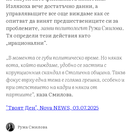
Излязоха вече достатъчно данни, а
управляващите все още виждаме как се
опитват да винят предшествениците си за
проблемите,
заяви политологът Ружа Смилова
.
Тя определи тези действия като
„ирационални”.
„В момента се губи политическо време. Но някак
вота, който виждаме, удобно се застъпи с
корупционния скандал в Столична община. Такъв
фокус върху една тема е голяма грешка, особено и
при отсъствието на кадри в някои от
партиите”,
каза Смилова.
"Твоят Ден", Nova NEWS, 03.07.2025
Ружа Смилова