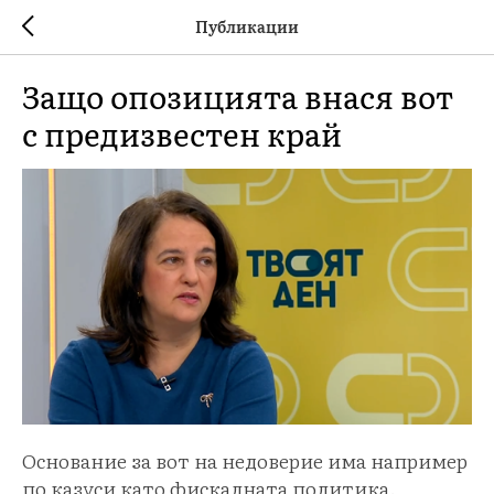
Публикации
Защо опозицията внася вот
с предизвестен край
Основание за вот на недоверие има например
по казуси като фискалната политика.