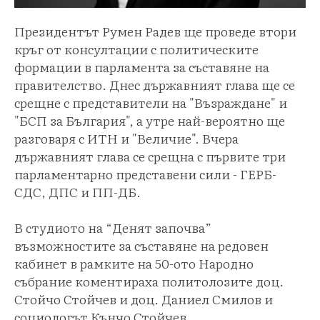
Президентът Румен Радев ще проведе втори
кръг от консултации с политическите
формации в парламента за съставяне на
правителство. Днес държавният глава ще се
срещне с представители на "Възраждане" и
"БСП за България", а утре най-вероятно ще
разговаря с ИТН и "Величие". Вчера
държавният глава се срещна с първите три
парламентарно представени сили - ГЕРБ-
СДС, ДПС и ПП-ДБ.
В студиото на “Денят започва”
възможностите за съставяне на редовен
кабинет в рамките на 50-ото Народно
събрание коментираха политолозите доц.
Стойчо Стойчев и доц. Даниел Смилов и
социологът Кънчо Стойчев.