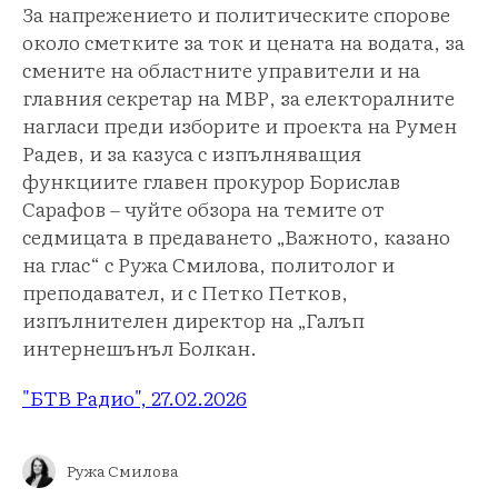
За напрежението и политическите спорове
около сметките за ток и цената на водата, за
смените на областните управители и на
главния секретар на МВР, за електоралните
нагласи преди изборите и проекта на Румен
Радев, и за казуса с изпълняващия
функциите главен прокурор Борислав
Сарафов – чуйте обзора на темите от
седмицата в предаването „Важното, казано
на глас“ с Ружа Смилова, политолог и
преподавател, и с Петко Петков,
изпълнителен директор на „Галъп
интернешънъл Болкан.
"БТВ Радио", 27.02.2026
Ружа Смилова