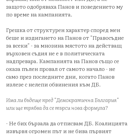
защото одобряваха Панов и поведението му
по време на кампанията.
Грешка от структурен характер според мен
беше и издигането на Панов от "Правосъдие
за всеки" - за мнозина мястото на действащ
върховен съдия не е в политическата
надпревара. Кампанията на Панов също се
оказа пълен провал от самото начало - не
само през последните дни, когато Панов
излезе с нелепи обвинения към ДБ.
Има ли бъдеще пред "Демократична България"
или ще трябва да се търси нова формула?
- Не бих бързала да отписвам ДБ. Коалицията
извървя огромен път и не бива първият