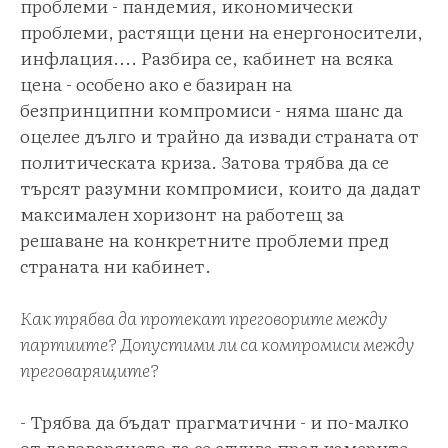
проблеми - пандемия, икономически
проблеми, растящи цени на енергоносители,
инфлация.... Разбира се, кабинет на всяка
цена - особено ако е базиран на
безпринципни компромиси - няма шанс да
оцелее дълго и трайно да извади страната от
политическата криза. Затова трябва да се
търсят разумни компромиси, които да дадат
максимален хоризонт на работещ за
решаване на конкретните проблеми пред
страната ни кабинет.
Как трябва да протекат преговорите между
партиите? Допустими ли са компромиси между
преговарящите?
- Трябва да бъдат прагматични - и по-малко
от договарянето да се случва пред камерите -