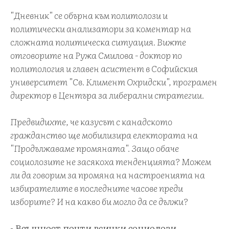
"Дневник" се обърна към политолози и
политически анализатори за коментар на
сложната политическа ситуация. Вижте
отговорите на Ружа Смилова - доктор по
политология и главен асистент в Софийския
университет "Св. Климент Охридски", програмен
директор в Центъра за либерални стратегии.
Предвидихте, че казусът с канадското
гражданство ще мобилизира електората на
"Продължаваме промяната". Защо обаче
социолозите не засякоха тенденцията? Можем
ли да говорим за промяна на настроенията на
избирателите в последните часове преди
изборите? И на какво би могло да се дължи?
- Всъщност почти всички социолози