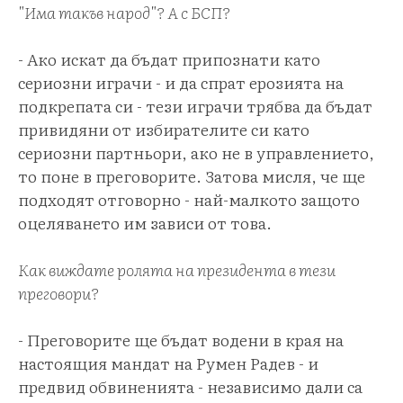
"Има такъв народ"? А с БСП?
- Ако искат да бъдат припознати като
сериозни играчи - и да спрат ерозията на
подкрепата си - тези играчи трябва да бъдат
привидяни от избирателите си като
сериозни партньори, ако не в управлението,
то поне в преговорите. Затова мисля, че ще
подходят отговорно - най-малкото защото
оцеляването им зависи от това.
Как виждате ролята на президента в тези
преговори?
- Преговорите ще бъдат водени в края на
настоящия мандат на Румен Радев - и
предвид обвиненията - независимо дали са