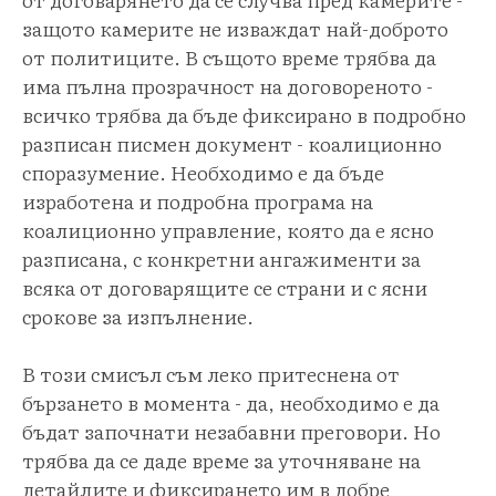
защото камерите не изваждат най-доброто
от политиците. В същото време трябва да
има пълна прозрачност на договореното -
всичко трябва да бъде фиксирано в подробно
разписан писмен документ - коалиционно
споразумение. Необходимо е да бъде
изработена и подробна програма на
коалиционно управление, която да е ясно
разписана, с конкретни ангажименти за
всяка от договарящите се страни и с ясни
срокове за изпълнение.
В този смисъл съм леко притеснена от
бързането в момента - да, необходимо е да
бъдат започнати незабавни преговори. Но
трябва да се даде време за уточняване на
детайлите и фиксирането им в добре