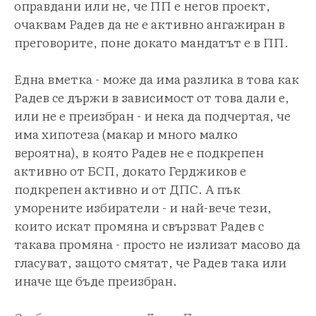
оправдани или не, че ПП е негов проект,
очаквам Радев да не е активно ангажиран в
преговорите, поне докато мандатът е в ПП.
Една вметка - може да има разлика в това как
Радев се държи в зависимост от това дали е,
или не е преизбран - и нека да подчертая, че
има хипотеза (макар и много малко
вероятна), в която Радев не е подкрепен
активно от БСП, докато Герджиков е
подкрепен активно и от ДПС. А пък
уморените избиратели - и най-вече тези,
които искат промяна и свързват Радев с
такава промяна - просто не излизат масово да
гласуват, защото смятат, че Радев така или
иначе ще бъде преизбран.