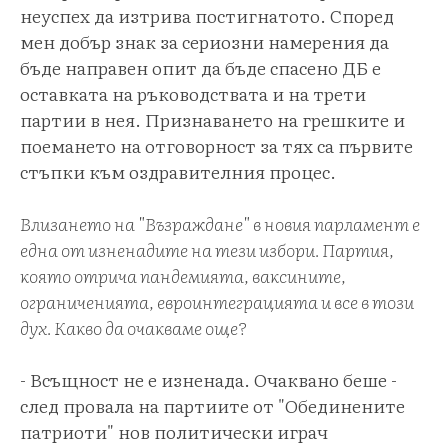
неуспех да изтрива постигнатото. Според
мен добър знак за сериозни намерения да
бъде направен опит да бъде спасено ДБ е
оставката на ръководствата и на трети
партии в нея. Признаването на грешките и
поемането на отговорност за тях са първите
стъпки към оздравителния процес.
Влизането на "Възраждане" в новия парламент е
една от изненадите на тези избори. Партия,
която отрича пандемията, ваксините,
ограниченията, евроинтеграцията и все в този
дух. Какво да очакваме още?
- Всъщност не е изненада. Очаквано беше -
след провала на партиите от "Обединените
патриоти" нов политически играч