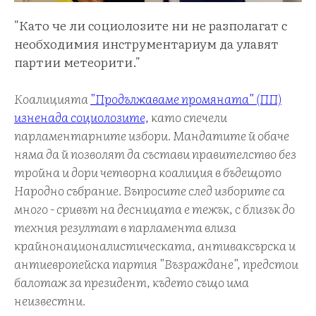
"Като че ли социолозите ни не разполагат с
необходимия инструментариум да улавят
партии метеорити."
Коалицията
"Продължаваме промяната" (ПП)
изненада социолозите,
като спечели
парламентарните избори. Мандатите й обаче
няма да й позволят да състави правителство без
тройна и дори четворна коалиция в бъдещото
Народно събрание. Въпросите след изборите са
много - сривът на десницата е тежък, с близък до
техния резултат в парламента влиза
крайнонационалистическата, антиваксърска и
антиевропейска партия "Възраждане", предстои
балотаж за президент, където също има
неизвестни.