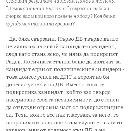
Слабият резултат на Лозан Панов и този на
"Демократична България" свързани ли бяха
според вас и кой кого повлече надолу? Коя беше
фундаменталната грешка?
- Да, бяха свързани. Първо ДБ твърде дълго
не излизаха със свой кандидат-президент,
след като стана ясно, че няма да подкрепят
Радев. Логичната стъпка беше да излъчат за
кандидат един от политическите си лидери -
това донесе успех на ДПС и вероятно би
донесло успех и на ДБ. Вместо това те
подкрепиха кандидат, който взе твърде
насериозно своята независимост, до степен
да отчужди огромна част от поддръжниците
си. Тези, които все пак гласуваха за него, го
направиха от лоялност към каузите, в които
вярваха, или от лоялност към ДБ, а не