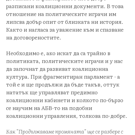
разписани коалиционни документи. В това
отношение на политическите играчи им
липсва добър опит от близката ни история.
Както и нагласа за уважение към и спазване
на договореностите.
Необходимо е, ако искат да са трайно в
политиката, политическите играчи и у нас
да започнат да развиват коалиционна
култура. При фрагментиран парламент - а
той е и ще продължи да бъде такъв, оттук
нататък ще управляват предимно
коалиционни кабинети и колкото по-бързо
се научим на АБВ-то на подобни
коалиционни управления, толкова по-добре.
Как "Продължаваме промяната" ще се разбере с