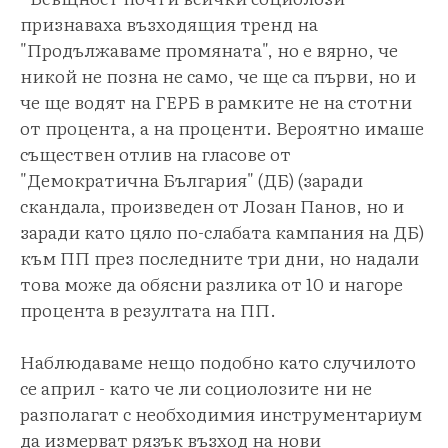
признаваха възходящия тренд на
"Продължаваме промяната", но е вярно, че
никой не позна не само, че ще са първи, но и
че ще водят на ГЕРБ в рамките не на стотни
от процента, а на проценти. Вероятно имаше
съществен отлив на гласове от
"Демократична България" (ДБ) (заради
скандала, произведен от Лозан Панов, но и
заради като цяло по-слабата кампания на ДБ)
към ПП през последните три дни, но надали
това може да обясни разлика от 10 и нагоре
процента в резултата на ПП.
Наблюдаваме нещо подобно като случилото
се април - като че ли социолозите ни не
разполагат с необходимия инструментариум
да измерват рязък възход на нови