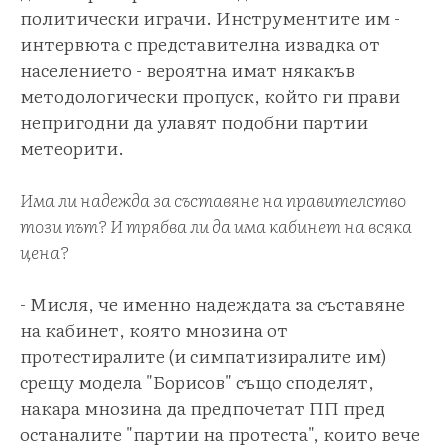
политически играчи. Инструментите им -
интервюта с представителна извадка от
населението - вероятна имат някакъв
методологически пропуск, който ги прави
непригодни да улавят подобни партии
метеорити.
Има ли надежда за съставяне на правителство
този път? И трябва ли да има кабинет на всяка
цена?
- Мисля, че именно надеждата за съставяне
на кабинет, която мнозина от
протестиралите (и симпатизиралите им)
срещу модела "Борисов" също споделят,
накара мнозина да предпочетат ПП пред
останалите "партии на протеста", които вече