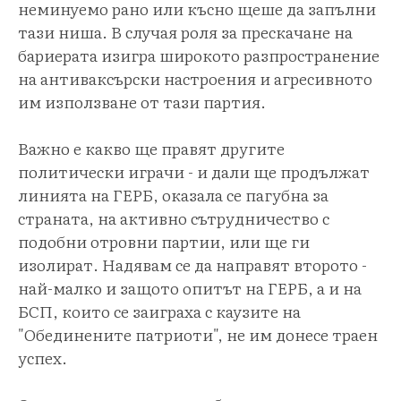
неминуемо рано или късно щеше да запълни
тази ниша. В случая роля за прескачане на
бариерата изигра широкото разпространение
на антиваксърски настроения и агресивното
им използване от тази партия.
Важно е какво ще правят другите
политически играчи - и дали ще продължат
линията на ГЕРБ, оказала се пагубна за
страната, на активно сътрудничество с
подобни отровни партии, или ще ги
изолират. Надявам се да направят второто -
най-малко и защото опитът на ГЕРБ, а и на
БСП, които се заиграха с каузите на
"Обединените патриоти", не им донесе траен
успех.