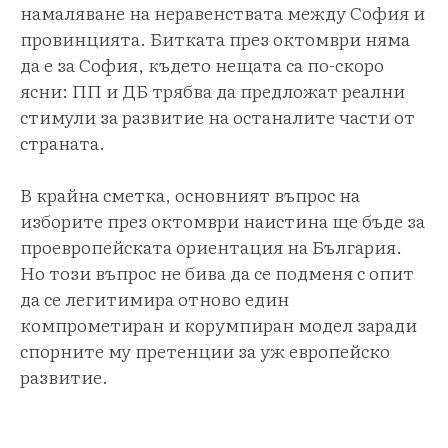
намаляване на неравенствата между София и
провинцията. Битката през октомври няма
да е за София, където нещата са по-скоро
ясни: ПП и ДБ трябва да предложат реални
стимули за развитие на останалите части от
страната.
В крайна сметка, основният въпрос на
изборите през октомври наистина ще бъде за
проевропейската ориентация на България.
Но този въпрос не бива да се подменя с опит
да се легитимира отново един
компрометиран и корумпиран модел заради
спорните му претенции за уж европейско
развитие.