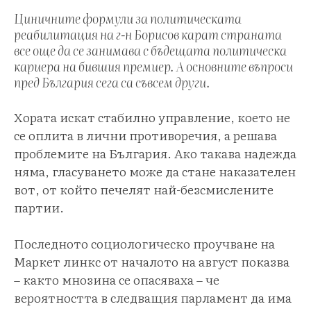
Циничните формули за политическата
реабилитация на г-н Борисов карат страната
все още да се занимава с бъдещата политическа
кариера на бившия премиер. А основните въпроси
пред България сега са съвсем други.
Хората искат стабилно управление, което не
се оплита в лични противоречия, а решава
проблемите на България. Ако такава надежда
няма, гласуването може да стане наказателен
вот, от който печелят най-безсмислените
партии.
Последното социологическо проучване на
Маркет линкс от началото на август показва
– както мнозина се опасяваха – че
вероятността в следващия парламент да има