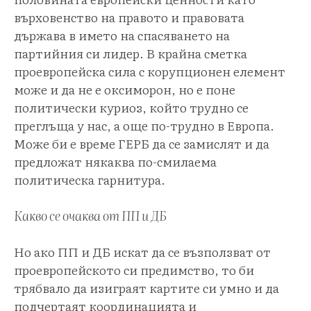
върховенство на правото и правовата
държава в името на спасяването на
партийния си лидер. В крайна сметка
проевропейска сила с корупционен елемент
може и да не е оксиморон, но е поне
политически куриоз, който трудно се
преглъща у нас, а още по-трудно в Европа.
Може би е време ГЕРБ да се замислят и да
предложат някаква по-смилаема
политическа гарнитура.
Какво се очаква от ПП и ДБ
Но ако ПП и ДБ искат да се възползват от
проевропейското си предимство, то би
трябвало да изиграят картите си умно и да
подчертаят координацията и