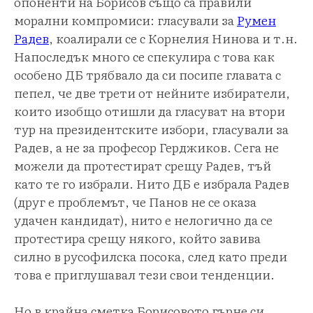
опоненти на Борисов също са правили
морални компромиси: гласували за
Румен
Радев
, коалирали се с Корнелия Нинова и т.н.
Напоследък много се спекулира с това как
особено ДБ трябвало да си посипе главата с
пепел, че две трети от нейните избиратели,
които изобщо отишли да гласуват на втори
тур на президентските избори, гласували за
Радев, а не за професор Герджиков. Сега не
можели да протестират срещу Радев, тъй
като те го избрали. Нито ДБ е избрала Радев
(друг е проблемът, че Панов не се оказа
удачен кандидат), нито е нелогично да се
протестира срещу някого, който завива
силно в русофилска посока, след като преди
това е приглушавал тези свои тенденции.
Но в крайна сметка Борисовото гърне си