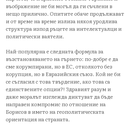
въображение не би могъл да ги съчлени в
нещо прилично. Опитите обаче продължават
и от време на време излиза някоя уродлива
структура изпод ръцете на интелектуалци и
политически ваятели.
Най-популярна е следната формула за
възстановяването на гърнето: по-добре е да
сме корумпирани, но в ЕС, отколкото без
корупция, но в Евразийския съюз. Кой не би
се съгласил с това твърдение, ако това са
единствените опции?! Здравият разум и
даже моралът изглежда диктуват да бъде
направен компромис по отношение на
Борисов в името на геополитическата
ориентация на страната.