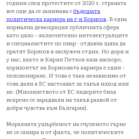
години след протестите от 2020 г. страната
все още да се занимава с
бъдещата
политическа кариера на г-н Борисов
. В една
нормална демокрация публичната сфера
като цяло – включително интелектуалците
и специалистите по пиар - отдавна щяха да
пратят Борисов в заслужен отдих. Но дори и
у нас, както и Кирил Петков каза наскоро,
хоризонтът на Борисовата кариера е един –
пенсиониране. И това е така независимо от
това дали в ЕС настояват за такъв изход или
не. (Мнозинството от ЕС лидерите биха
искрено се зарадвали на такъв развой от
добри чувства към България).
Моралната ущърбеност на счупеното гърне
не се санира и от факта, че политическите