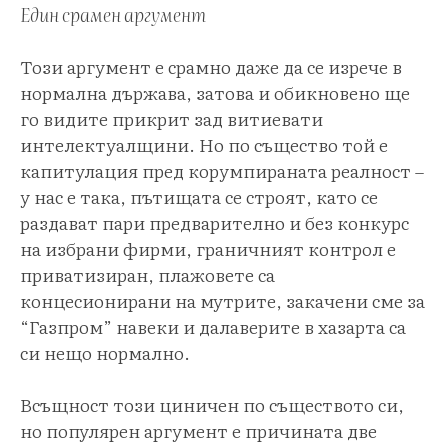
Един срамен аргумент
Този аргумент е срамно даже да се изрече в
нормална държава, затова и обикновено ще
го видите прикрит зад витиевати
интелектуалщини. Но по същество той е
капитулация пред корумпираната реалност –
у нас е така, пътищата се строят, като се
раздават пари предварително и без конкурс
на избрани фирми, граничният контрол е
приватизиран, плажовете са
концесионирани на мутрите, закачени сме за
“Газпром” навеки и далаверите в хазарта са
си нещо нормално.
Всъщност този циничен по съществото си,
но популярен аргумент е причината две