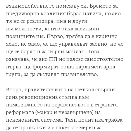
взаимодействието помежду си. Времето за
предизборна коалиция бързо изтича, но ако
тя не се реализира, има и други
възможности, които биха засилили
позициите им. Първо, трябва да е изрично
ясно, не само, че ще управляват заедно, но че
ще се борят и за първи мандат. Това
означава, че ако ПП не излезе самостоятелно
първа, ще формират обща парламентарна
група, за да съставят правителство.
Второ, правителството на Петков свърши
една революционна стъпка към
намаляването на неравенството в страната –
реформата (макар и незавършена) на
пенсионната система. Тази политика трябва
да се продължи и с пакет от мерки за