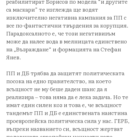
реабилитират Борисов по модела “и другите
са маскари” те изглежда ще водят
изключително негативна кампания за ПП с
все по-фантастични твърдения за корупция.
Парадоксалното е, че този негативизъм
може да налее вода в мелницата единствено
на „Възраждане“ и формацията на Стефан
Янев.
ПП и ДБ трябва да защитят политическата
посока на едно правителство, на което
всъщност не му беше даден шанс да я
реализира – това няма да е лека задача. Но те
имат един силен коз и това е, че всъщност
тандемът ПП и ДБ е единствената наистина
проевропейска политическа сила у нас. ГЕРБ,
въпреки названието си, всъщност жертват
половината европейски ценности като