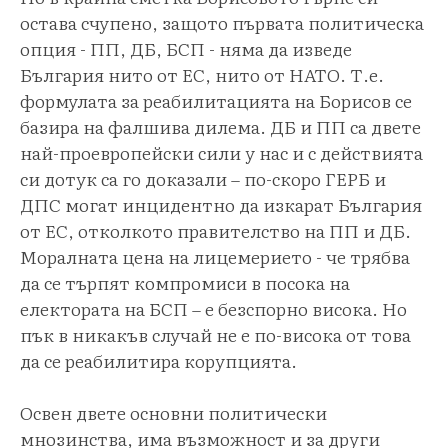
остава счупено, защото първата политическа
опция - ПП, ДБ, БСП - няма да изведе
България нито от ЕС, нито от НАТО. Т.е.
формулата за реабилитацията на Борисов се
базира на фалшива дилема. ДБ и ПП са двете
най-проевропейски сили у нас и с действията
си дотук са го доказали – по-скоро ГЕРБ и
ДПС могат инцидентно да изкарат България
от ЕС, отколкото правителство на ПП и ДБ.
Моралната цена на лицемерието - че трябва
да се търпят компромиси в посока на
електората на БСП – е безспорно висока. Но
пък в никакъв случай не е по-висока от това
да се реабилитира корупцията.
Освен двете основни политически
мнозинства, има възможност и за други