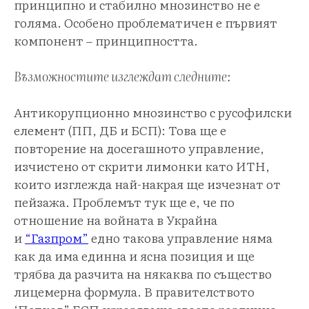
принципно и стабилно мнозинство не е
голяма. Особено проблематичен е първият
компонент – принципността.
Възможностите изглеждат следните:
Антикорупционно мнозинство с русофилски
елемент (ПП, ДБ и БСП): Това ще е
повторение на досегашното управление,
изчистено от скрити лимонки като ИТН,
които изглежда най-накрая ще изчезнат от
пейзажа. Проблемът тук ще е, че по
отношение на войната в Украйна
и
“Газпром”
едно такова управление няма
как да има единна и ясна позиция и ще
трябва да разчита на някаква по същество
лицемерна формула. В правителството