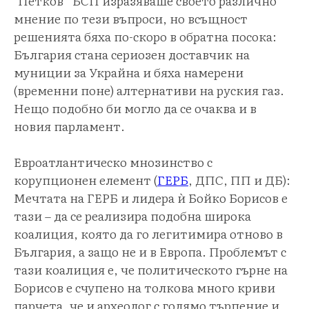
‘Петков” БСП изразяваше своето различно
мнение по тези въпроси, но всъщност
решенията бяха по-скоро в обратна посока:
България стана сериозен доставчик на
муниции за Украйна и бяха намерени
(временни поне) алтернативи на руския газ.
Нещо подобно би могло да се очаква и в
новия парламент.
Евроатлантическо мнозинство с
корупционен елемент (
ГЕРБ
, ДПС, ПП и ДБ):
Мечтата на ГЕРБ и лидера ѝ Бойко Борисов е
тази – да се реализира подобна широка
коалиция, която да го легитимира отново в
България, а защо не и в Европа. Проблемът с
тази коалиция е, че политическото гърне на
Борисов е счупено на толкова много криви
парчета, че и археолог с голямо търпение и