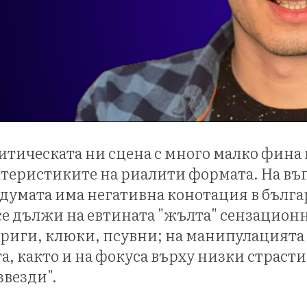
итическата ни сцена с много малко фина 
ктеристиките на риалити формата. На въ
думата има негативна конотация в бълга
 се дължи на евтината "жълта" сензационн
риги, клюки, псувни; на манипулацията
а, както и на фокуса върху низки страст
везди".