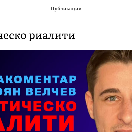
Публикации
еско риалити