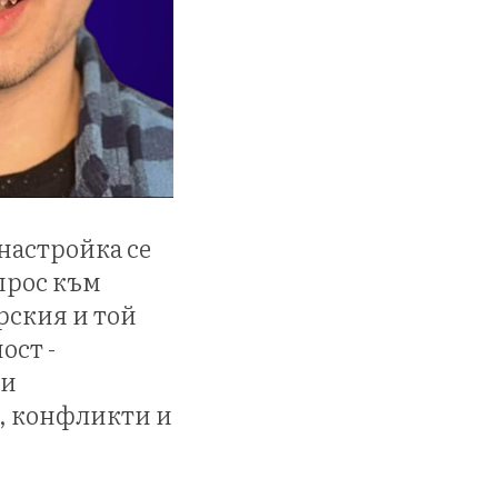
настройка се
прос към
рския и той
ост -
 и
и, конфликти и