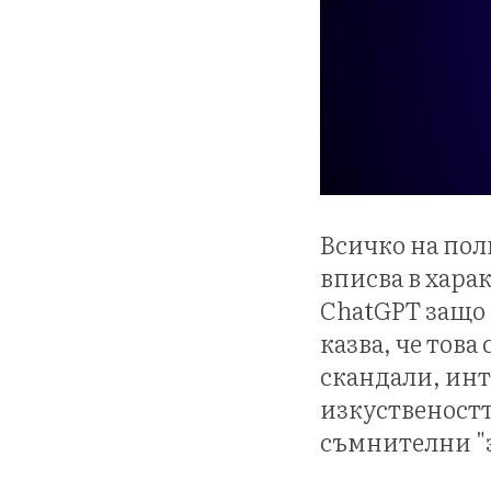
Всичко на пол
вписва в хара
ChatGPT защо 
казва, че това
скандали, инт
изкуственостт
съмнителни "з