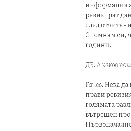
информация за
ревизират дан
след отчитани
Спомням си, ч
години.
ДВ: А какво по
Ганев:
Нека да 
прави ревизия
голямата разл
вътрешен прод
Първоначално 