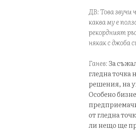
ДВ: Това звучи
каква му е пол
рекордният ръс
някак с джоба с
Ганев:
За съжал
гледна точка 
решения, на 
Особено бизне
предприемачит
от гледна точ
ли нещо ще п