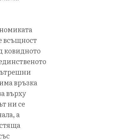
ономиката
 е всъщност
д ковидното
е единственото
 вътрешни
 има връзка
за върху
ът ни се
ала, а
астяща
със