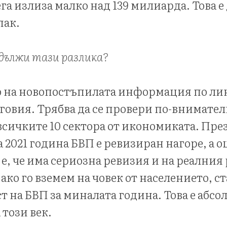
ега излиза малко над 139 милиарда. Това е
пак.
е дължи тази разлика?
 на новопостъпилата информация по ли
овия. Трябва да се провери по-внимател
всичките 10 сектора от икономиката. Пре
 2021 година БВП е ревизиран нагоре, а о
е, че има сериозна ревизия и на реалния 
, ако го вземем на човек от населението, с
ст на БВП за миналата година. Това е абс
 този век.