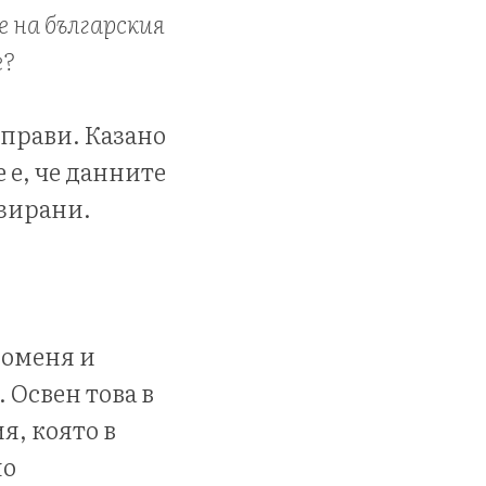
е на българския
е?
 прави. Казано
 е, че данните
изирани.
роменя и
 Освен това в
я, която в
но