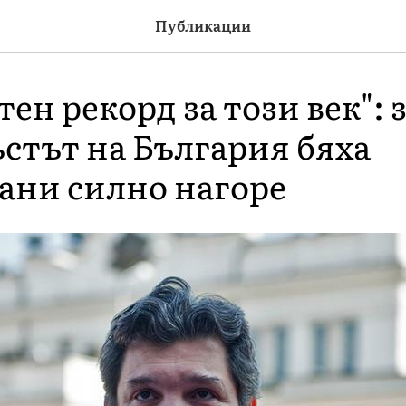
Публикации
ен рекорд за този век":
стът на България бяха
ани силно нагоре