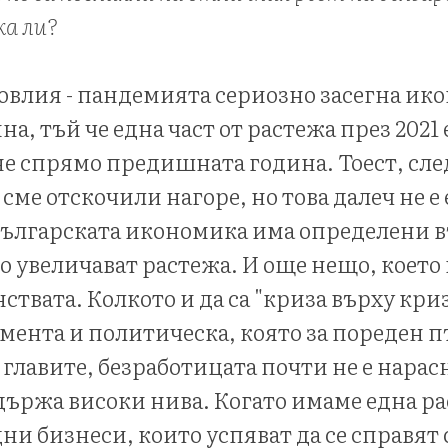
ка ли?
овлия - пандемията сериозно засегна ик
на, тъй че една част от растежа през 2021
е спрямо предишната година. Тоест, сле
 сме отскочили нагоре, но това далеч не 
 българската икономика има определени
о увеличават растежа. И още нещо, което
ствата. Колкото и да са "криза върху кри
омента и политическа, която за пореден п
главите, безработицата почти не е нарасн
държа високи нива. Когато имаме една р
ни бизнеси, които успяват да се справят 