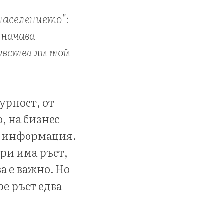
 населението":
значава
чувства ли той
урност, от
, на бизнес
а информация.
ри има ръст,
а е важно. Но
ре ръст едва