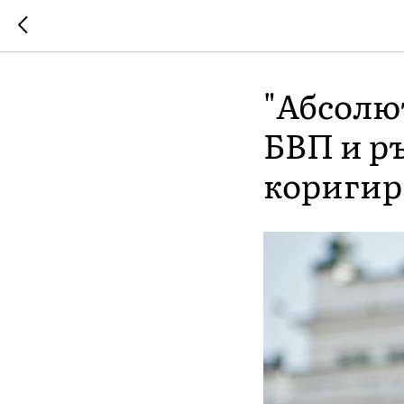
"Абсолют
БВП и ръ
коригир