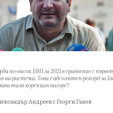
да по-висок БВП за 2021 в сравнение с първо
ия на растежа. Това е абсолютен рекорд за Б
ачава тази корекция нагоре?
ександър Андреев с Георги Ганев