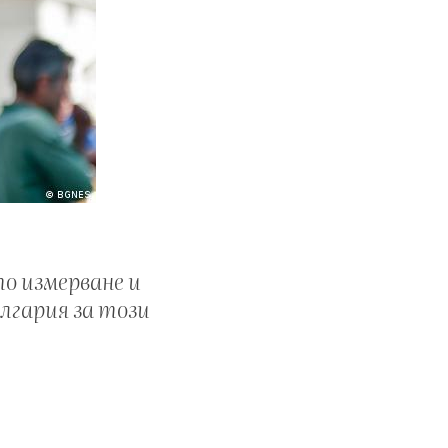
то измерване и
ългария за този