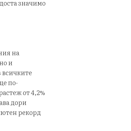
 доста значимо
ния на
но и
з всичките
ще по-
растеж от 4,2%
тава дори
олютен рекорд