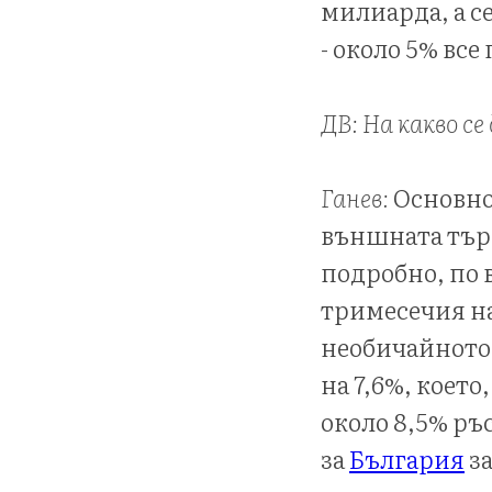
милиарда, а с
- около 5% все 
ДВ: На какво с
Ганев:
Основно
външната търг
подробно, по 
тримесечия на
необичайното 
на 7,6%, което
около 8,5% ръ
за
България
за