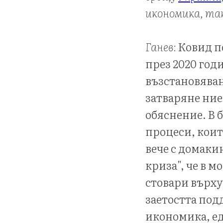
икономика, та
Ганев:
Ковид п
през 2020 годи
възстановяван
затваряне ние
обяснение. В
процеси, коит
вече с домакин
криза", че в м
стовари върху 
заетостта под
икономика, ед