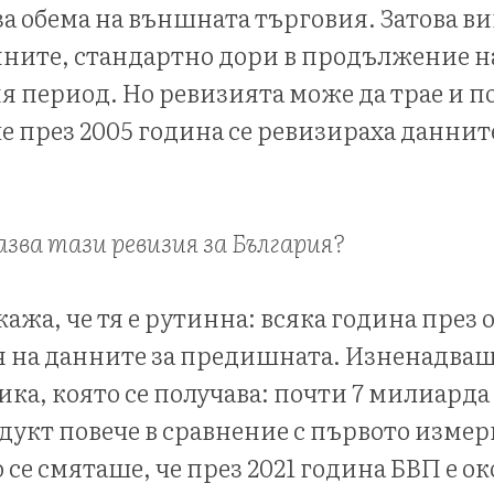
 обема на външната търговия. Затова ви
ните, стандартно дори в продължение н
я период. Но ревизията може да трае и п
е през 2005 година се ревизираха данните
казва тази ревизия за България?
кажа, че тя е рутинна: всяка година през
 на данните за предишната. Изненадващ
ика, която се получава: почти 7 милиарда
укт повече в сравнение с първото измер
се смяташе, че през 2021 година БВП е ок