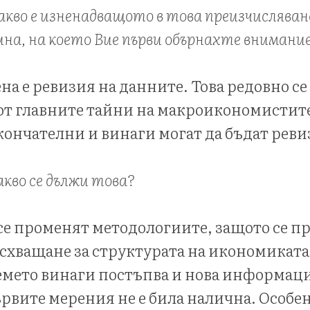
 какво е изненадващото в това преизчисляван
дина, на което Вие първи обърнахте внимани
а е ревизия на данните. Това редовно се
 от главните тайни на макроикономистите
окончателни и винаги могат да бъдат рев
акво се дължи това?
се променят методологиите, защото се п
схващане за структурата на икономиката.
емето винаги постъпва и нова информаци
рвите мерения не е била налична. Особе