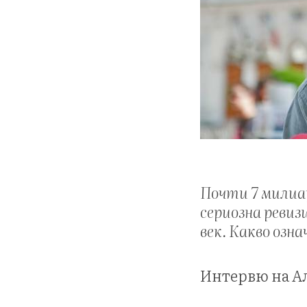
Почти 7 милиар
сериозна ревиз
век. Какво озн
Интервю на Ал