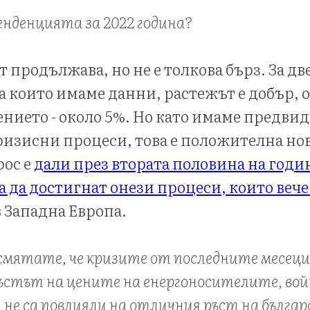
тенденцията за 2022 година?
 продължава, но не е толкова бърз. За дв
а които имаме данни, растежът е добър, 
лението - около 5%. Но като имаме предвид
изисни процеси, това е положителна нов
рос е
дали през втората половина на годи
 да достигнат онези процеси, които веч
 Западна Европа.
 смятате, че кризите от последните месеци 
ъстът на цените на енергоносителите, вой
, не са повлияли на отличния ръст на бълга