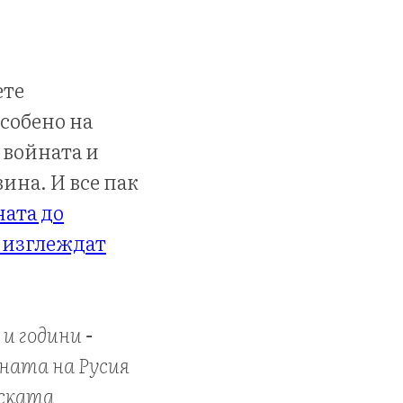
ете
особено на
 войната и
ина. И все пак
ната до
е изглеждат
и години -
ната на Русия
рската