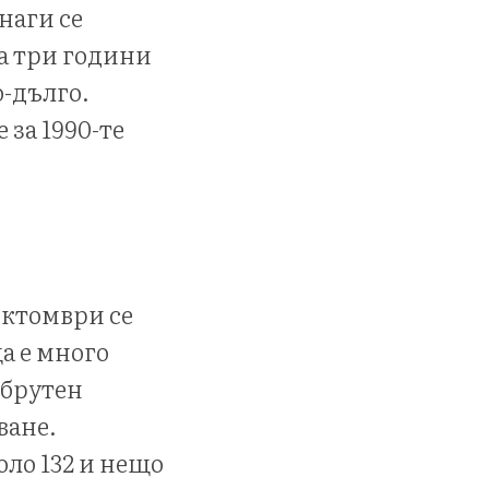
наги се
а три години
о-дълго.
 за 1990-те
 октомври се
а е много
 брутен
ване.
оло 132 и нещо