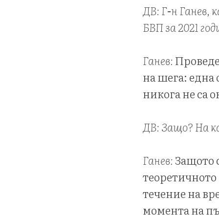
ДВ: Г-н Ганев,
БВП за 2021 го
Ганев:
Проведен
на шега: една
никога не са 
ДВ: Защо? На к
Ганев:
Защото 
теоретичното 
течение на вр
момента на пъ