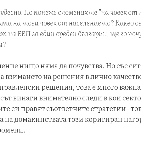
 чудесно. Но понеже споменахте "на човек от
зата на този човек от населението? Какво о
т на БВП за един среден българин, ще го по
и?
ение нищо няма да почувства. Но със сиг
на взимането на решения в лично качество
управленски решения, това е много важн
сът винаги внимателно следи в кои секто
е си правят съответните стратегии - тов
ка на домакинствата този коригиран наго
ромени.