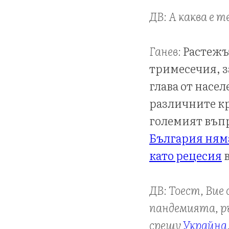
ДВ: А каква е 
Ганев:
Растежът
тримесечия, з
глава от насе
различните кр
големият въп
България няма
като рецесия
в
ДВ: Тоест, Вие
пандемията, р
срещу
Украйна