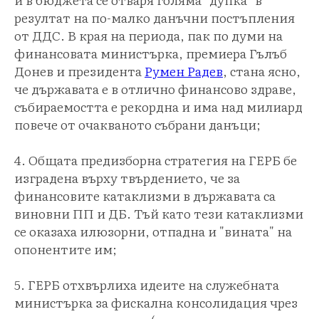
резултат на по-малко данъчни постъпления
от ДДС. В края на периода, пак по думи на
финансовата министърка, премиера Гълъб
Донев и президента
Румен Радев
, стана ясно,
че държавата е в отлично финансово здраве,
събираемостта е рекордна и има над милиард
повече от очакваното събрани данъци;
4. Общата предизборна стратегия на ГЕРБ бе
изградена върху твърдението, че за
финансовите катаклизми в държавата са
виновни ПП и ДБ. Тъй като тези катаклизми
се оказаха илюзорни, отпадна и "вината" на
опонентите им;
5. ГЕРБ отхвърлиха идеите на служебната
министърка за фискална консолидация чрез