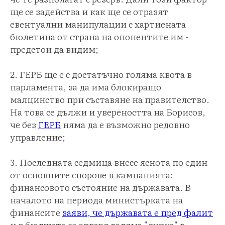
ще се задейства и как ще се отразят
евентуални манипулации с хартиената
бюлетина от страна на опонентите им -
предстои да видим;
2. ГЕРБ ще е с достатъчно голяма квота в
парламента, за да има блокиращо
малцинство при съставяне на правителство.
На това се дължи и увереността на Борисов,
че без
ГЕРБ
няма да е възможно редовно
управление;
3. Последната седмица внесе яснота по един
от основните спорове в кампанията:
финансовото състояние на държавата. В
началото на периода министърката на
финансите
заяви, че държавата е пред фалит
и в бюджета се отваря голяма "дупка" в