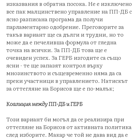
изказвания в обратна посока. Не е изключено
все пак малцинствено управление на ПП-ДБ с
ясно разписана програма да получи
парламентарно одобрение. Преговорите за
такъв вариант ще са дълги и трудни, но то
може да е печеливша формула от гледна
точка на всички. За ПП-ДБ това ще е
очевиден успех. За ГЕРБ изгодите са също
ясни - те ще запазят контрол върху
мнозинството и същевременно няма да са
преки участници в управлението. Натискът
за оттегляне на Борисов ще е по-малък;
Коалиция между ПП-ДБ и ГЕРБ
Този вариант би могъл да се реализира при
оттегляне на Борисов от активната политика
след изборите. Макар че той не дава вид да е