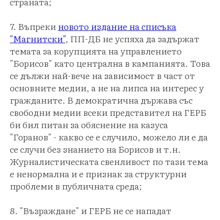
страната;
7. Въпреки
новото издание на списъка
"Магнитски"
, ПП-ДБ не успяха да задържат
темата за корупцията на управлението
"Борисов" като централна в кампанията. Това
се дължи най-вече на зависимост в част от
основните медии, а не на липса на интерес у
гражданите. В демократична държава със
свободни медии всеки представител на ГЕРБ
би бил питан за обяснение на казуса
"Горанов" - какво се е случило, можело ли е да
се случи без знанието на Борисов и т.н.
Журналистическата свенливост по тази тема
е ненормална и е признак за структурни
проблеми в публичната среда;
8. "Възраждане" и ГЕРБ не се нападат