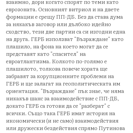
взаимно, дори когато спорят по теми като
еврозоната. Основният витриол и на двете
формации е срещу ПП-ДБ. Без да става дума
за някакъв заговор или дълбоко идейно
сходство, тези две партии са си изгодни една
на друга. ГЕРБ използват "Възраждане" като
плашило, на фона на което могат да се
представят като "спасител" на
евроатлантизма. Колкото по-голямо е
плашилото, толкова повече хората ще
забравят за корупционните проблеми на
ГЕРБ и ще залагат на геополитическата им
ориентация. "Възраждане" пък знае, че няма
никакъв шанс за взаимодействие с ПП-ДБ,
докато ГЕРБ са готови да се "разберат" с
всички. Също така ГЕРБ имат история на
икономически (и не само) взаимодействия
или дружески бездействия спрямо Путинова