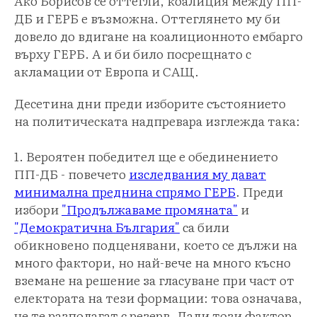
Ако Борисов се оттегли, коалиция между ПП-
ДБ и ГЕРБ е възможна. Оттеглянето му би
довело до вдигане на коалиционното ембарго
върху ГЕРБ. А и би било посрещнато с
акламации от Европа и САЩ.
Десетина дни преди изборите състоянието
на политическата надпревара изглежда така:
1. Вероятен победител ще е обединението
ПП-ДБ - повечето
изследвания му дават
минимална преднина спрямо ГЕРБ
. Преди
избори
"Продължаваме промяната"
и
"Демократична България"
са били
обикновено подценявани, което се дължи на
много фактори, но най-вече на много късно
вземане на решение за гласуване при част от
електората на тези формации: това означава,
че те разполагат с резерв. Дали този фактор