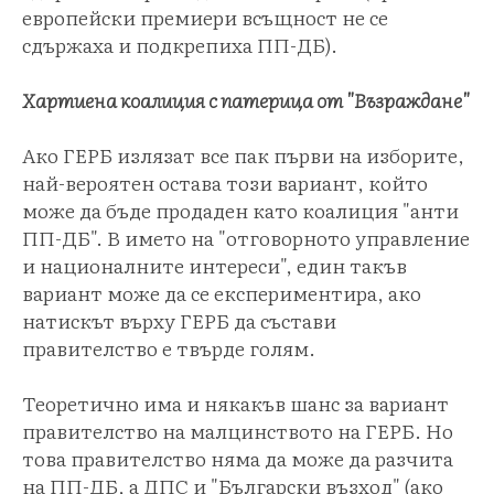
европейски премиери всъщност не се
сдържаха и подкрепиха ПП-ДБ).
Хартиена коалиция с патерица от "Възраждане"
Ако ГЕРБ излязат все пак първи на изборите,
най-вероятен остава този вариант, който
може да бъде продаден като коалиция "анти
ПП-ДБ". В името на "отговорното управление
и националните интереси", един такъв
вариант може да се експериментира, ако
натискът върху ГЕРБ да състави
правителство е твърде голям.
Теоретично има и някакъв шанс за вариант
правителство на малцинството на ГЕРБ. Но
това правителство няма да може да разчита
на ПП-ДБ, а ДПС и "Български възход" (ако