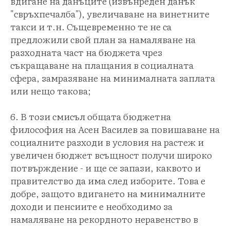
вдигане на данъците (извънреден данък
"свръхпечалба"), увеличаване на винетните
такси и т.н. Същевременно те не са
предложили свой план за намаляване на
разходната част на бюджета чрез
съкращаване на плащания в социалната
сфера, замразяване на минималната заплата
или нещо такова;
6. В този смисъл общата бюджетна
философия на Асен Василев за повишаване на
социалните разходи в условия на растеж и
увеличен бюджет всъщност получи широко
потвърждение - и ще се запази, каквото и
правителство да има след изборите. Това е
добре, защото вдигането на минималните
доходи и пенсиите е необходимо за
намаляване на рекордното неравенство в