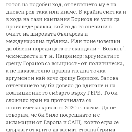
готов на подобен ход, оттеглянето му е на
дневен ред така или иначе. В крайна сметка и
в хода на тази кампания Борисов не успя да
произведе разказ, който да го оневини в
очите на широката българска и
международна публика. Или поне човешки
да обясни поредицата от скандали - "Божков",
чекмеджета и т.н. Например: аргументите
срещу Горанов са всъщност - от политическа,
а не наказателно-правна гледна точка -
аргументи най-вече срещу Борисов. Затова
оттеглянето му би довело до вдигане и на
коалиционното ембарго върху ГЕРБ. То би
сложило край на проточилата се
политическа криза от 2020 г. насам. Да не
говорим, че би било посрещнато и с
акламации от Европа и САЩ, които едва се
сдържат открито да заемат страна (трима