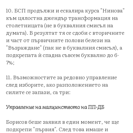
10. БСП продължи и ескалира курса "Нинова"
към цялостна джендър трансформация на
столетницата (не в буквалния смисъл на
думата). В резултат тя се сдоби с вторичните
и част от първичните полови белези на
"Възраждане" (пак не в буквалния смисъл), а
подкрепата ѝ спадна съвсем буквално до 6-
7%;
11. Възможностите за редовно управление
след изборите, ако разположението на
силите се запази, са три:
Управление на малцинството на ПП-ДБ
Борисов беше заявил в един момент, че ще
подкрепи "първия". След това имаше и