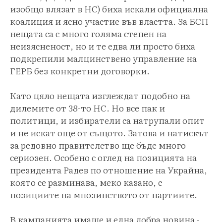
изобщо влязат в НС) биха искали официална
коалиция и ясно участие във властта. За БСП
нещата са с много голяма степен на
неизясненост, но и те едва ли просто биха
подкрепили малцинствено управление на
ГЕРБ без конкретни договорки.
Като цяло нещата изглеждат подобно на
дилемите от 38-то НС. Но все пак и
политици, и избиратели са натрупали опит
и не искат още от същото. Затова и натискът
за редовно правителство ще бъде много
сериозен. Особено с оглед на позицията на
президента Радев по отношение на Украйна,
която се разминава, меко казано, с
позициите на мнозинството от партиите.
В кампанията имаше и една добра новина -