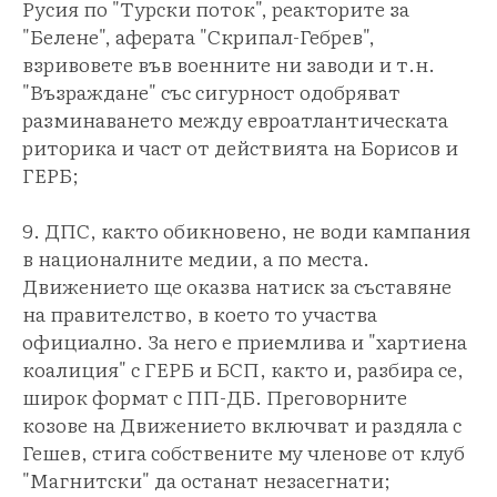
Русия по "Турски поток", реакторите за
"Белене", аферата "Скрипал-Гебрев",
взривовете във военните ни заводи и т.н.
"Възраждане" със сигурност одобряват
разминаването между евроатлантическата
риторика и част от действията на Борисов и
ГЕРБ;
9. ДПС, както обикновено, не води кампания
в националните медии, а по места.
Движението ще оказва натиск за съставяне
на правителство, в което то участва
официално. За него е приемлива и "хартиена
коалиция" с ГЕРБ и БСП, както и, разбира се,
широк формат с ПП-ДБ. Преговорните
козове на Движението включват и раздяла с
Гешев, стига собствените му членове от клуб
"Магнитски" да останат незасегнати;