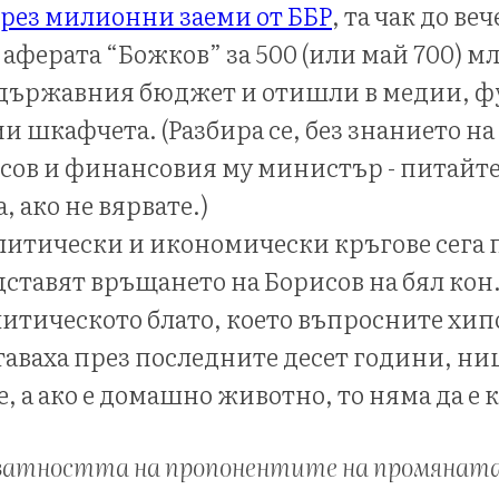
рез милионни заеми от ББР
, та чак до ве
аферата “Божков” за 500 (или май 700) мл
 държавния бюджет и отишли в медии, 
ии шкафчета. (Разбира се, без знанието н
сов и финансовия му министър - питайт
 ако не вярвате.)
литически и икономически кръгове сега 
дставят връщането на Борисов на бял кон
политическото блато, което въпросните хи
аваха през последните десет години, ни
, а ако е домашно животно, то няма да е 
ватността на пропонентите на промяната