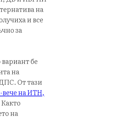
лтернатива на
олучиха и все
ъчно за
 вариант бе
ита на
 ДПС. От тази
-вече на ИТН,
. Както
ето на