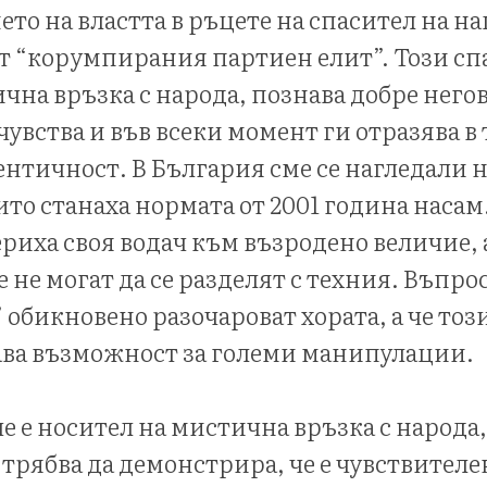
ето на властта в ръцете на спасител на на
т “корумпирания партиен елит”. Този сп
чна връзка с народа, познава добре него
чувства и във всеки момент ги отразява в
ентичност. В България сме се нагледали 
ито станаха нормата от 2001 година насам
ериха своя водач към възродено величие, 
не могат да се разделят с техния. Въпросъ
 обикновено разочароват хората, а че тоз
ава възможност за големи манипулации.
че е носител на мистична връзка с народа
трябва да демонстрира, че е чувствителе