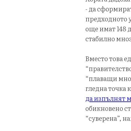
- да сформира
предходното у
още имат 148 
стабилно мно
Вместо това е
“правителство
“плаващи мнози
гледна точка к
да изпълнят м
обикновено ст
“суверена”, н