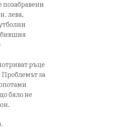
че позабравени
н. лева,
футболни
а бившия
е
потриват ръце
. Проблемът за
попотами
що бяло не
кон.
.