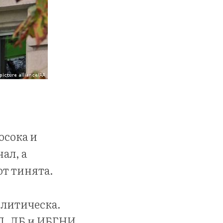
осока и
ал, а
 от тинята.
олитическа.
СП, ДБ и ИБГНИ