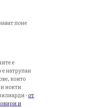
знават поне
ите е
о е натрупан
ове, които
 и нокти
 милиарди -
от
зовири и