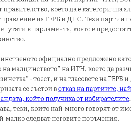
т правителство, което да е категорична а
правление на ГЕРБ и ДПС. Тези партии п
депутати в парламента, което е предостат
зинство.
динственото официално предложено като
 на малцинството” на ИТН, което да разч
нства” - тоест, и на гласовете на ГЕРБ и
ризата се състои в
отказ на партиите, най
андата, който получиха от избирателите
ава, тези, които най-много говорят от им
ай-малко следват неговите поръчения.