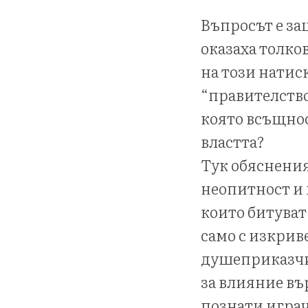
Въпросът е за
оказаха толко
на този натис
“правителство
която всъщнос
властта?
Тук обяснения
неопитност и 
които битуват 
само с изкрив
душеприказчи
за влияние въ
познати игра