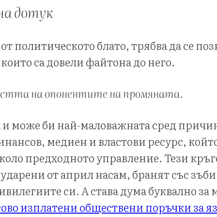
на дотук
е от политическото блато, трябва да се по
които са довели файтона до него.
остта на опонентите на промяната.
 и може би най-маловажната сред причин
нансов, медиен и властови ресурс, койт
около предходното управление. Тези кръг
 ударени от април насам, бранят със зъби
ивилегиите си. А става дума буквално за
ово изплатени обществени поръчки за я