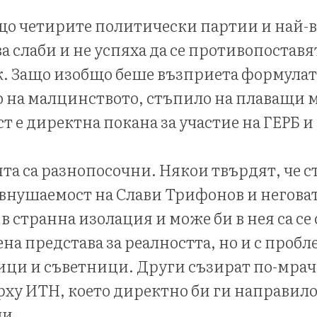
що четирите политически партии и най-в
ва слаби и не успяха да се противопостав
к. Защо изобщо беше възприета формулат
 на малцинството, стъпило на плаващи 
т е директна покана за участие на ГЕРБ и
та са разнопосочни. Някои твърдят, че ст
внушаемост на Слави Трифонов и негова
в странна изолация и може би в нея са се
ена представа за реалността, но и с проб
ци и съветници. Други съзират по-мра
рху ИТН, което директно би ги направило
чи.