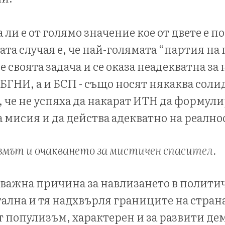
ли е от голямо значение кое от двете е п
вата случая е, че най-голямата “партия на
е своята задача и се оказа неадекватна за
ИБГНИ, а и БСП - също носят някаква соли
а, че не успяха да накарат ИТН да формул
 мисия и да действа адекватно на реално
змът и очакването за мистичен спасител.
-важна причина за навлизането в политич
лна и тя надхвърля границите на страна
популизъм, характерен и за развити де