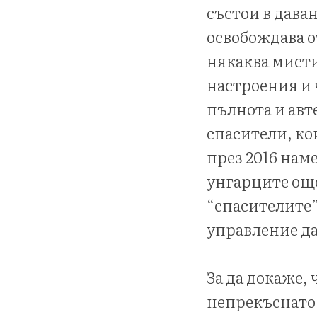
състои в даван
освобождава о
някаква мисти
настроения и 
пълнота и авт
спасители, ко
през 2016 нам
унгарците още 
“спасителите”
управление д
За да докаже, 
непрекъснато 