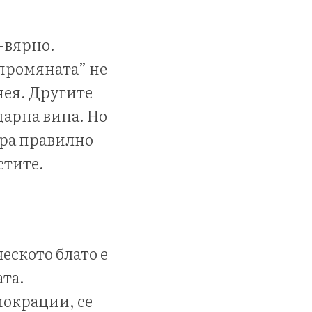
о-вярно.
 промяната” не
 нея. Другите
дарна вина. Но
ира правилно
стите.
еското блато е
та.
мокрации, се