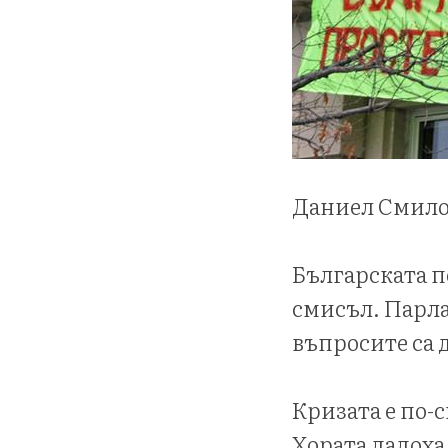
Даниел Смил
Българската п
смисъл. Парла
въпросите са д
Кризата е по-
Хората дадоха