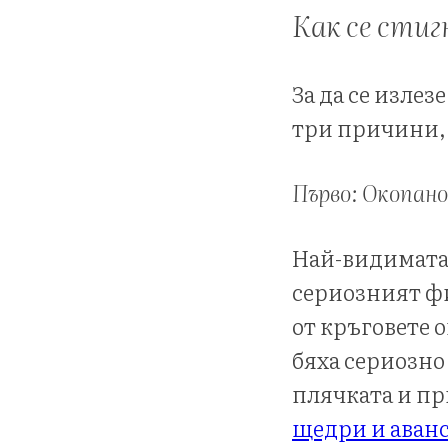
Как се стиг
За да се излез
три причини, 
Първо: Окопан
Най-видимата
сериозният фи
от кръговете 
бяха сериозно
плячката и пр
щедри и аванс