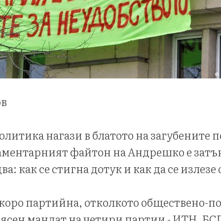
ов
олитика нагази в блатото на загубените п
ментарният файтон на Андрешко е затън
ва: как се стигна дотук и как да се излезе
скоро партийна, отколкото обществено-п
 ясен мандат на четири партии - ИТН, Б