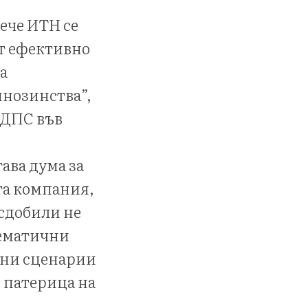
ече ИТН се
ят ефективно
а
мнозинства”,
 ДПС във
ава дума за
та компания,
 сдобили не
лематични
чни сценарии
 патерица на