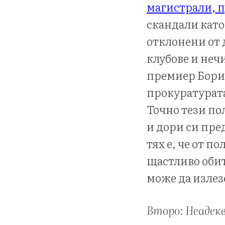
магистрали, п
скандали като 
отклонени от
клубове и неч
премиер Бори
прокуратурата,
Точно тези по
и дори си пре
тях е, че от 
щастливо обит
може да излезе
Второ: Неадек