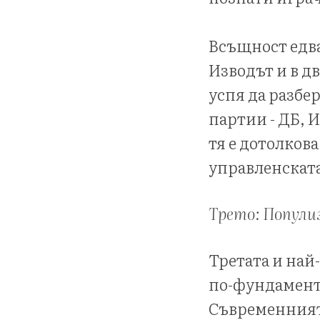
Всъщност едва 
Изводът и в д
успя да разбер
партии - ДБ, 
тя е дотолков
управленската
Трето: Попули
Третата и най
по-фундамента
Съвременният 