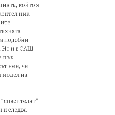
цията, който я
асител има
вите
 тяхната
на подобни
. Но и в САЩ
а пък
т не е, че
и модел на
, “спасителят”
н и следва