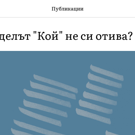
Публикации
елът "Кой" не си отива?