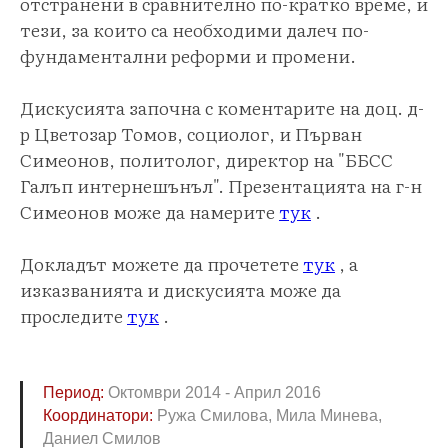
отстранени в сравнително по-кратко време, и
тези, за които са необходими далеч по-
фундаментални реформи и промени.
Дискусията започна с коментарите на доц. д-
р Цветозар Томов, социолог, и Първан
Симеонов, политолог, директор на "ББСС
Галъп интернешънъл". Презентацията на г-н
Симеонов може да намерите
тук
.
Докладът можете да прочетете
тук
, а
изказванията и дискусията може да
проследите
тук
.
Период:
Октомври 2014 - Април 2016
Координатори:
Ружа Смилова, Мила Минева,
Даниел Смилов