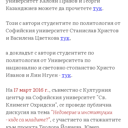
университет Калоян Правов и Георги
Казанджиев можете да прочетете
тук
.
Този с автори студентите по политология от
Софийския университет Станислав Христов
и Василена Цветкова
тук
,
а докладът с автори студентите по
политология от Университета по
национално и световно стопанство Христо
Иванов и Лин Нгуен -
тук
.
На
17 март 2016 г.
, съвместно с Културния
център на Софийския университет "Св.
Климент Охридски", се проведе публична
дискусия на тема
"Недоверие и институции
- къде са младите?
"
, с участието на стажантите
към проекта Теодора Йовчева, Юмер