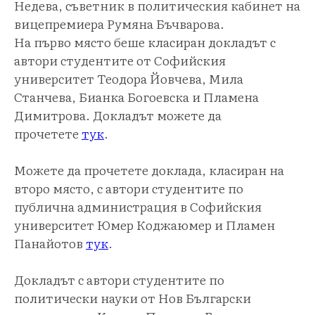
Недева, съветник в политическия кабинет на
вицепремиера Румяна Бъчварова.
На първо място беше класиран докладът с
автори студентите от Софийския
университет Теодора Йовчева, Мила
Станчева, Бианка Богоевска и Пламена
Димитрова. Докладът можете да
прочетете
тук
.
Можете да прочетете доклада, класиран на
второ място, с автори студентите по
публична администрация в Софийския
университет Юмер Коджаюмер и Пламен
Панайотов
тук
.
Докладът с автори студентите по
политически науки от Нов Български