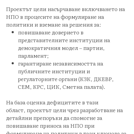
Проектът цели насърчаване включването на
НПО в процесите на формулиране на
политики и вземане на решения за:
повишаване доверието в
представителните институции на
демократичния модел – партии,
парламент;
гарантиране независимостта на
публичните институции и
регулаторните органи (КЗК, ДКЕВР,
СЕМ, КРС, ЦИК, Сметна палата).
На база оценка дефицитите в тази
област, проектът цели чрез разработване на
детайлни препоръки да спомогне за
повишаване приноса на НПО при
формулиране на политики в тази ключова за