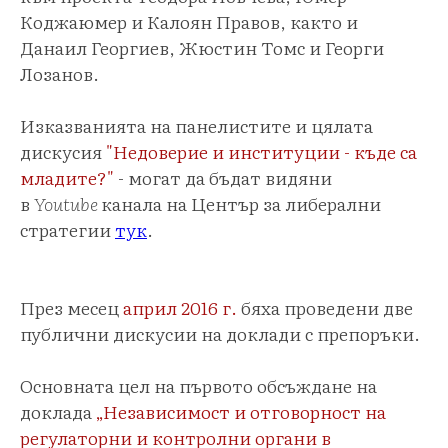
Коджаюмер и Калоян Правов, както и
Данаил Георгиев, Жюстин Томс и Георги
Лозанов.
Изказванията на панелистите и цялата
дискусия
"Недоверие и институции - къде са
младите?"
- могат да бъдат видяни
в
Youtube
канала на Център за либерални
стратегии
тук
.
През месец
април 2016 г.
бяха проведени две
публични дискусии на доклади с препоръки.
Основната цел на първото обсъждане на
доклада
„Независимост и отговорност на
регулаторни и контролни органи в