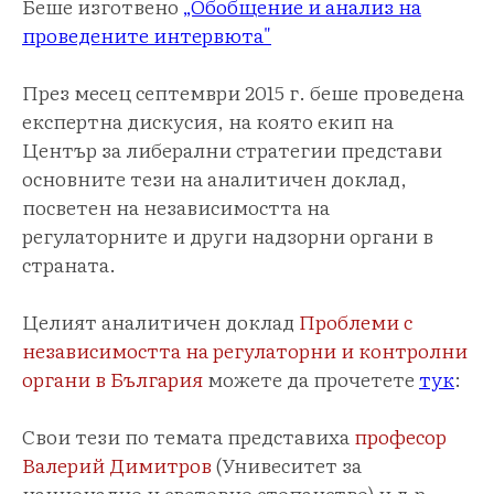
Беше изготвено
„Обобщение и анализ на
проведените интервюта"
През месец септември 2015 г. беше проведена
експертна дискусия, на която екип на
Център за либерални стратегии представи
основните тези на аналитичен доклад,
посветен на независимостта на
регулаторните и други надзорни органи в
страната.
Целият аналитичен доклад
Проблеми с
независимостта на регулаторни и контролни
органи в България
можете да прочетете
тук
:
Свои тези по темата представиха
професор
Валерий Димитров
(Унивеситет за
национално и световно стопанство) и д-р.