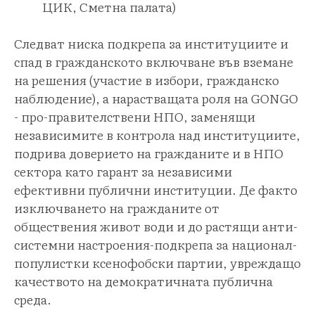
ЦИК, Сметна палата)
Следват ниска подкрепа за институциите и
спад в гражданското включване във вземане
на решения (участие в избори, гражданско
наблюдение), а нарастващата роля на GONGO
- про-правителствени НПО, заменящи
независимите в контрола над институциите,
подрива доверието на гражданите и в НПО
сектора като гарант за независими
ефективни публични институции. Де факто
изключването на гражданите от
обществения живот води и до растящи анти-
системни настроения-подкрепа за национал-
популистки ксенофобски партии, увреждащо
качеството на демократичната публична
среда.